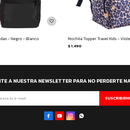
idas - Negro - Blanco
Mochila Topper Travel Kids - Viol
$
1.490
ITE A NUESTRA NEWSLETTER PARA NO PERDERTE N
SUSCRIBIRM



