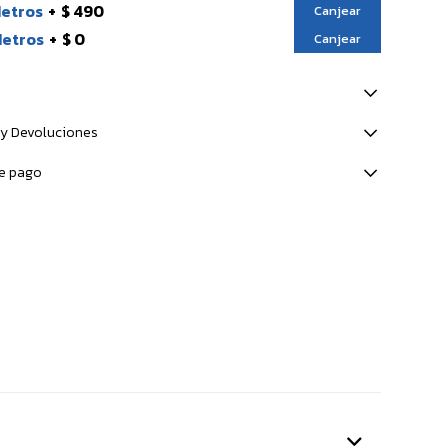
Metros
$ 490
Canjear
Metros
$ 0
Canjear
y Devoluciones
e pago