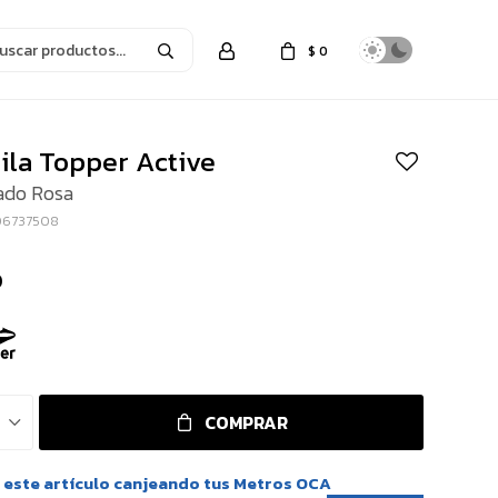
$
0
ila Topper Active
ado Rosa
06737508
0
COMPRAR
este artículo canjeando tus Metros OCA