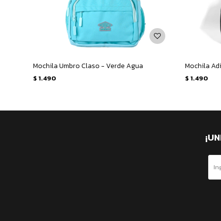
Mochila Umbro Claso - Verde Agua
Mochila Ad
$
1.490
$
1.490
¡UN