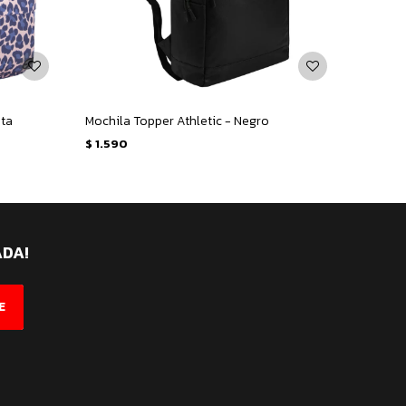
eta
Mochila Topper Athletic - Negro
Mochila
$
1.590
$
1.59
ADA!
E