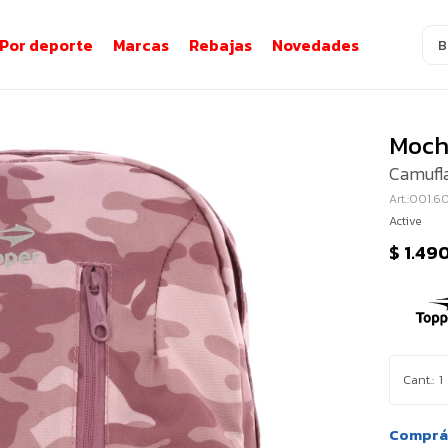
Por deporte
Marcas
Rebajas
Novedades
Moch
Camufl
001.6
Active
$
1.49
1
Comprá 