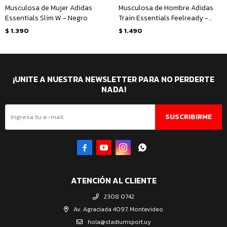
Musculosa de Mujer Adidas
Musculosa de Hombre Adidas
Essentials Slim W - Negro
Train Essentials Feelready -
Negro - Blanco
$
1.390
$
1.490
¡UNITE A NUESTRA NEWSLETTER PARA NO PERDERTE
NADA!
SUSCRIBIRME




ATENCIÓN AL CLIENTE
2308 0742
Av. Agraciada 4097, Montevideo
hola@stadiumsport.uy