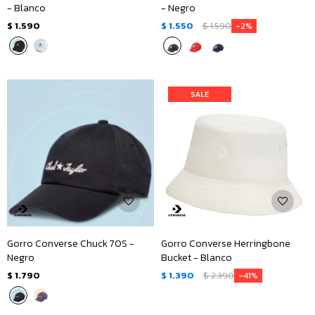
- Blanco
- Negro
$
1.590
$
1.550
$
1.590
2
Gorro Converse Chuck 70S -
Gorro Converse Herringbone
Negro
Bucket - Blanco
$
1.790
$
1.390
$
2.390
41