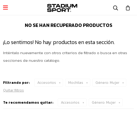

NO SE HAN RECUPERADO PRODUCTOS
¡Lo sentimos! No hay productos en esta sección.
Inténtalo nuevamente con otros criterios de filtrado o busca en otras
secciones de nuestro catálogo.
Filtrando por:
Accesorios
Mochilas
Género:
Mujer
Quitar filtros
Te recomendamos quitar:
Accesorios
Género:
Mujer