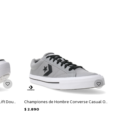
Championes Unisex Converse Ctas Lift Double Stack HI - Blanco - Negro
Championes de Hombre Converse Casual OX Classic - Gris - Negro - Blanco
$
2.890