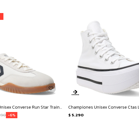
Championes Unisex Converse Run Star Trainer OX - Blanco - Negro
290
$
5.290
6