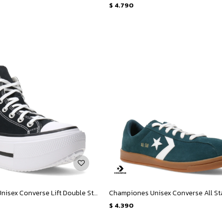
$
4.790
Championes Unisex Converse Lift Double Stack - Negro - Blanco
$
4.390