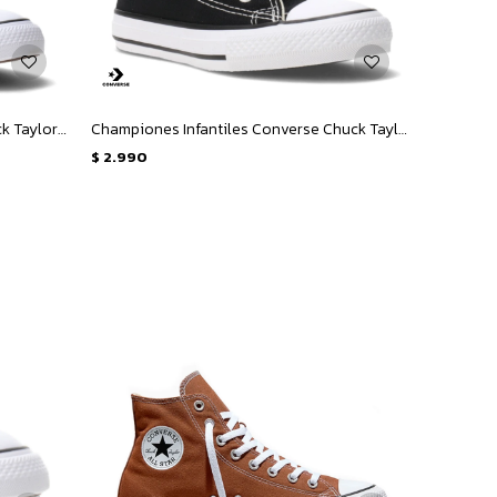
Championes de Niña Converse Chuck Taylor All Star Hi Animal Junior - Animal Print
Championes Infantiles Converse Chuck Taylor Hi KIDS - Negro
$
2.990