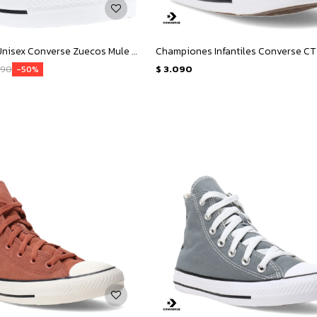
Championes Unisex Converse Zuecos Mule Lift - Amarillo Limón
990
$
3.090
50