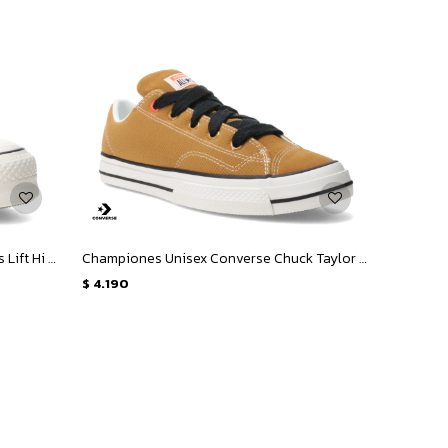
Championes de Mujer Converse Ctas Lift Hi - Negro
Championes Unisex Converse Chuck Taylor Puff - Marrón - Amarillo Mostaza
$
4.190