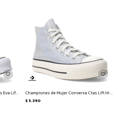
Championes de Niños Converse Ctas Eva Lift Ox Junior - Negro - Blanco
Championes de Mujer Converse Ctas Lift Hi - Blanco - Plata
$
5.390