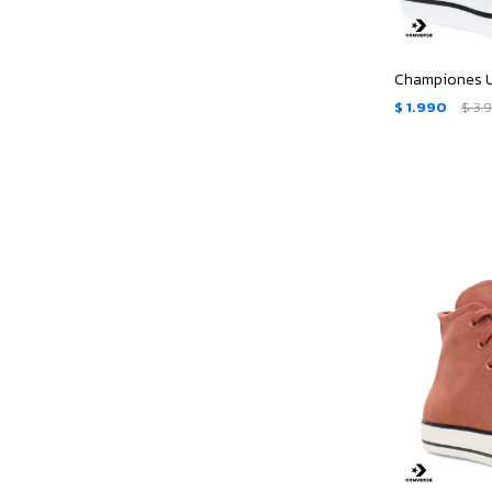
$
1.990
$
3.