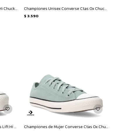
Championes Unisex Converse Ctas Hi Chuck Taylor All Star - Gris
Championes Unisex Converse Ctas Ox Chuck Taylor All Star - Marrón - Blanco
$
3.590
Championes de Mujer Converse Ctas Lift Hi - Beige - Marrón Tierra
Championes de Mujer Converse Ctas Ox Chuck Taylor All Star - Verde - Blanco