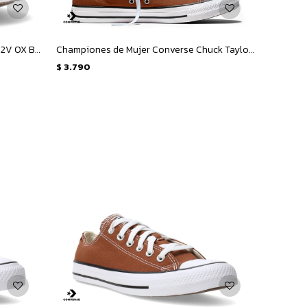
Championes Infantiles Converse CT 2V OX Bebe - Negro
Championes de Mujer Converse Chuck Taylor All Star Canvas - Marrón
$
3.790