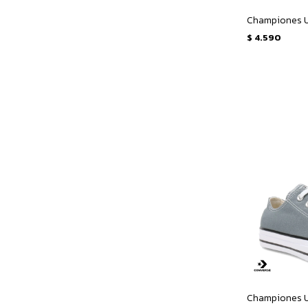
$
4.590