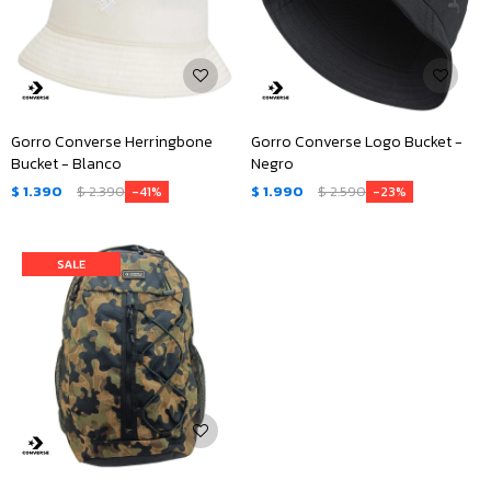
Gorro Converse Herringbone
Gorro Converse Logo Bucket -
Bucket - Blanco
Negro
$
1.390
$
2.390
$
1.990
$
2.590
41
23