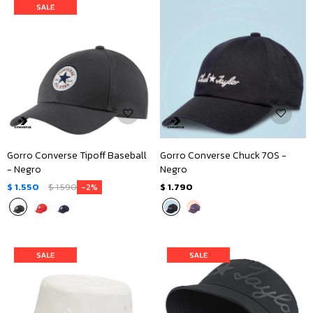
Gorro Converse Tipoff Baseball
Gorro Converse Chuck 70S -
- Negro
Negro
$
1.550
$
1.590
$
1.790
2