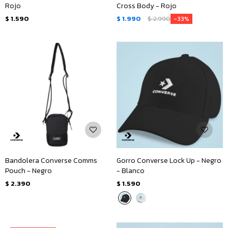
Rojo
Cross Body - Rojo
$
1.590
$
1.990
$
2.990
33
Bandolera Converse Comms
Gorro Converse Lock Up - Negro
Pouch - Negro
- Blanco
$
2.390
$
1.590