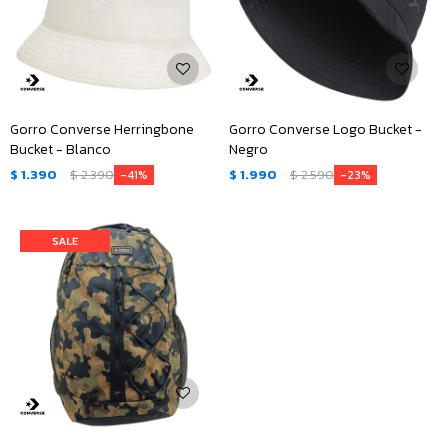
Gorro Converse Herringbone
Gorro Converse Logo Bucket -
Bucket - Blanco
Negro
$
1.390
$
2.390
$
1.990
$
2.590
41
23