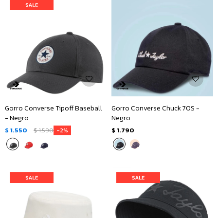
Gorro Converse Tipoff Baseball
Gorro Converse Chuck 70S -
- Negro
Negro
$
1.550
$
1.590
$
1.790
2