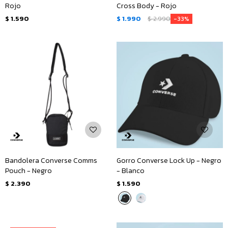
Rojo
Cross Body - Rojo
$
1.590
$
1.990
$
2.990
33
Bandolera Converse Comms
Gorro Converse Lock Up - Negro
Pouch - Negro
- Blanco
$
2.390
$
1.590