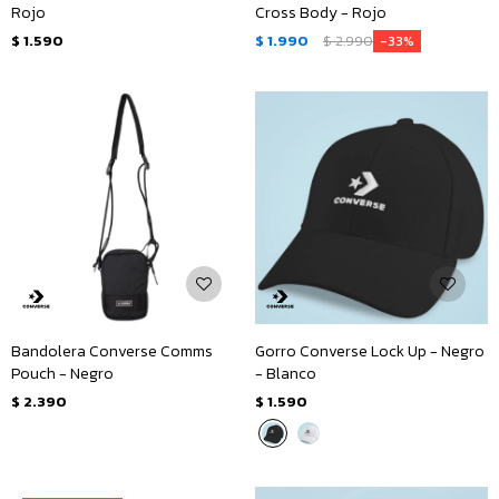
Rojo
Cross Body - Rojo
$
1.590
$
1.990
$
2.990
33
Bandolera Converse Comms
Gorro Converse Lock Up - Negro
Pouch - Negro
- Blanco
$
2.390
$
1.590