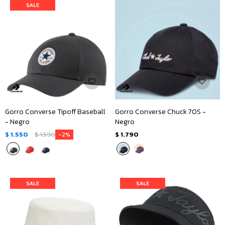
Gorro Converse Tipoff Baseball
Gorro Converse Chuck 70S -
- Negro
Negro
$
1.550
$
1.590
$
1.790
2