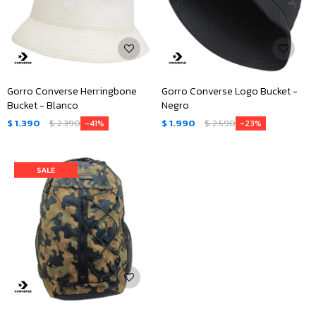
Gorro Converse Herringbone
Gorro Converse Logo Bucket -
Bucket - Blanco
Negro
$
1.390
$
2.390
$
1.990
$
2.590
41
23