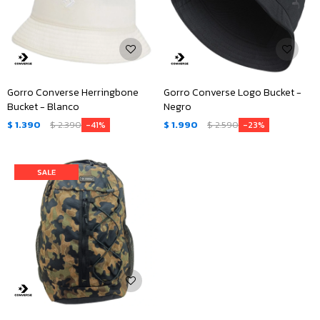
Gorro Converse Herringbone
Gorro Converse Logo Bucket -
Bucket - Blanco
Negro
$
1.390
$
2.390
$
1.990
$
2.590
41
23