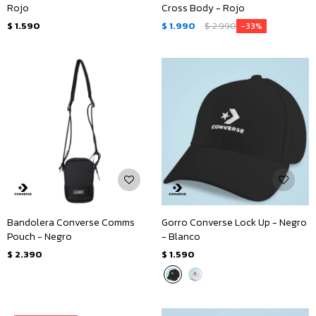
Rojo
Cross Body - Rojo
$
1.590
$
1.990
$
2.990
33
Bandolera Converse Comms
Gorro Converse Lock Up - Negro
Pouch - Negro
- Blanco
$
2.390
$
1.590