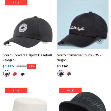
Gorro Converse Tipoff Baseball
Gorro Converse Chuck 70S -
- Negro
Negro
$
1.550
$
1.590
$
1.790
2