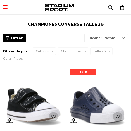

CHAMPIONES CONVERSE TALLE 26
Recomendados
Filtrando por:
Calzado
Championes
Talle 26
Quitar filtros