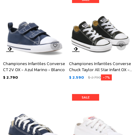
Championes Infantiles Converse
Championes Infantiles Converse
CT 2V OX - Azul Marino - Blanco
Chuck Taylor All Star Infant OX -
Negro
$
2.790
$
2.590
$
2.790
7