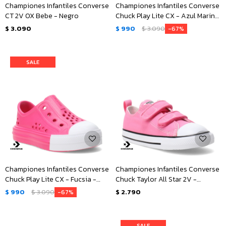
Championes Infantiles Converse
Championes Infantiles Converse
CT 2V OX Bebe - Negro
Chuck Play Lite CX - Azul Marino
- Blanco
$
3.090
$
990
$
3.090
67
Championes Infantiles Converse
Championes Infantiles Converse
Chuck Play Lite CX - Fucsia -
Chuck Taylor All Star 2V -
Blanco
Rosado - Blanco
$
990
$
3.090
$
2.790
67