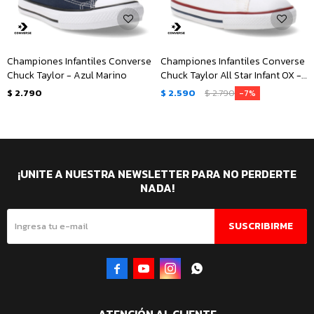
Championes Infantiles Converse
Championes Infantiles Converse
Chuck Taylor - Azul Marino
Chuck Taylor All Star Infant OX -
Blanco
$
2.790
$
2.590
$
2.790
7
¡UNITE A NUESTRA NEWSLETTER PARA NO PERDERTE
NADA!
SUSCRIBIRME



