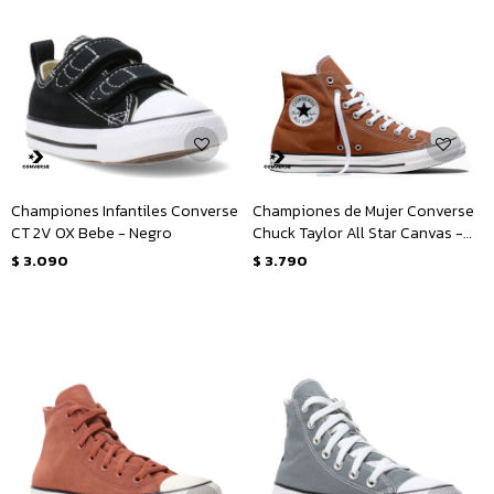
Championes Infantiles Converse
Championes de Mujer Converse
CT 2V OX Bebe - Negro
Chuck Taylor All Star Canvas -
Marrón
$
3.090
$
3.790