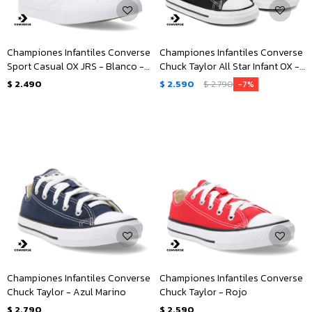
Championes Infantiles Converse
Championes Infantiles Converse
Sport Casual OX JRS - Blanco -
Chuck Taylor All Star Infant OX -
Gris
Negro
$
2.490
$
2.590
$
2.790
7
Championes Infantiles Converse
Championes Infantiles Converse
Chuck Taylor - Azul Marino
Chuck Taylor - Rojo
$
2.790
$
2.590