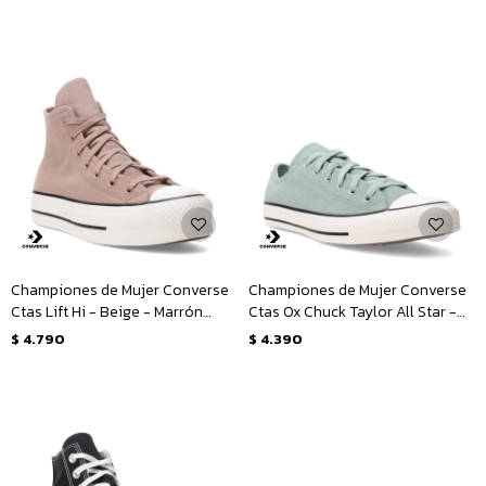
Championes de Mujer Converse
Championes de Mujer Converse
Ctas Lift Hi - Beige - Marrón
Ctas Ox Chuck Taylor All Star -
Tierra
Verde - Blanco
$
4.790
$
4.390