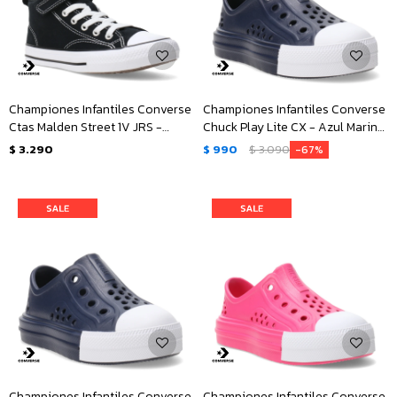
Championes Infantiles Converse
Championes Infantiles Converse
Ctas Malden Street 1V JRS -
Chuck Play Lite CX - Azul Marino
Negro - Blanco
- Blanco
$
3.290
$
990
$
3.090
67
Championes Infantiles Converse
Championes Infantiles Converse