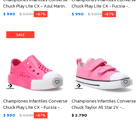
Chuck Play Lite CX - Azul Marino
Chuck Play Lite CX - Fucsia -
- Blanco
Blanco
$
990
$
3.090
$
990
$
3.090
67
67
Championes Infantiles Converse
Championes Infantiles Converse
Chuck Play Lite CX - Fucsia -
Chuck Taylor All Star 2V -
Blanco
Rosado - Blanco
$
990
$
3.090
$
2.790
67