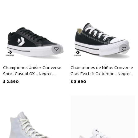
Championes Unisex Converse
Championes de Niños Converse
Sport Casual OX - Negro -
Ctas Eva Lift Ox Junior - Negro -
Blanco
Blanco
$
2.890
$
3.690