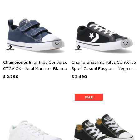
Championes Infantiles Converse
Championes Infantiles Converse
CT 2V OX - Azul Marino - Blanco
Sport Casual Easy on - Negro -
Blanco
$
2.790
$
2.490