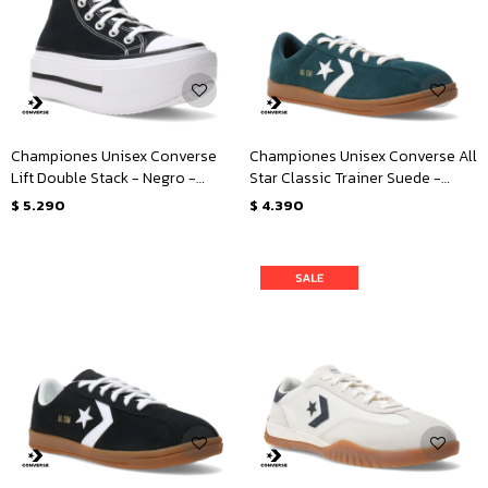
Championes Unisex Converse
Championes Unisex Converse All
Lift Double Stack - Negro -
Star Classic Trainer Suede -
Blanco
Verde
$
5.290
$
4.390