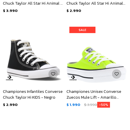
Chuck Taylor All Star Hi Animal -
Chuck Taylor All Star Hi Animal
Animal Print
Junior - Animal Print
$
3.990
$
2.990
Championes Infantiles Converse
Championes Unisex Converse
Chuck Taylor Hi KIDS - Negro
Zuecos Mule Lift - Amarillo
Limón
$
2.990
$
1.990
$
3.990
50