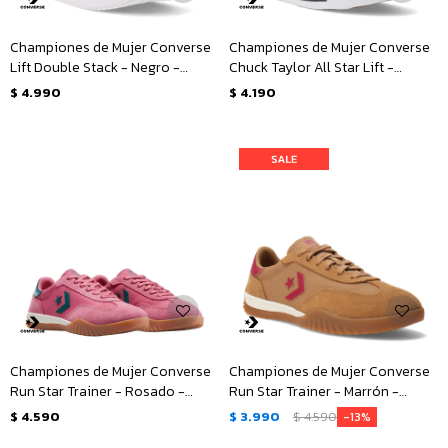
Championes de Mujer Converse
Championes de Mujer Converse
Lift Double Stack - Negro -
Chuck Taylor All Star Lift -
Blanco
Animal Print
$
4.990
$
4.190
Championes de Mujer Converse
Championes de Mujer Converse
Run Star Trainer - Rosado -
Run Star Trainer - Marrón -
Verde
Rosado
$
4.590
$
3.990
$
4.590
13