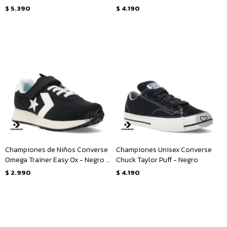
Amarillo Mostaza
$
5.390
$
4.190
Championes de Niños Converse
Championes Unisex Converse
Omega Trainer Easy Ox - Negro -
Chuck Taylor Puff - Negro
Blanco
$
2.990
$
4.190