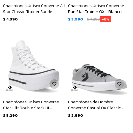
Championes Unisex Converse All
Championes Unisex Converse
Star Classic Trainer Suede -
Run Star Trainer OX - Blanco -
Negro
Negro
$
4.390
$
3.990
$
4.290
6
Championes Unisex Converse
Championes de Hombre
Ctas Lift Double Stack HI -
Converse Casual OX Classic -
Blanco - Negro
Gris - Negro - Blanco
$
5.290
$
2.890