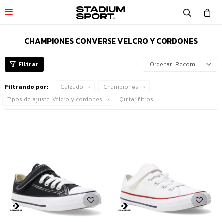

CHAMPIONES CONVERSE VELCRO Y CORDONES
Recomendados
Filtrando por:
Calzado
Championes
Tipos de ajuste:
Velcro y cordones
Quitar filtros