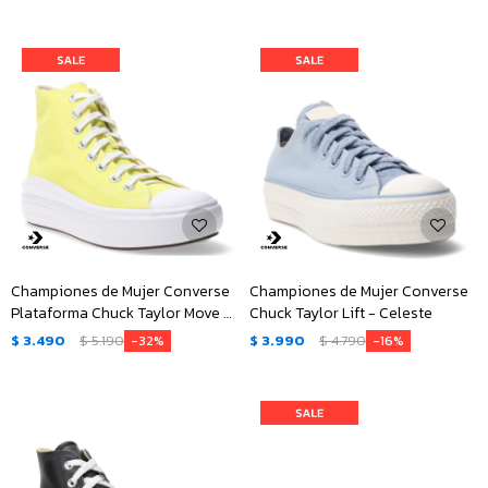
Championes de Mujer Converse
Championes de Mujer Converse
Plataforma Chuck Taylor Move -
Chuck Taylor Lift - Celeste
Amarillo
$
3.490
$
5.190
$
3.990
$
4.790
32
16