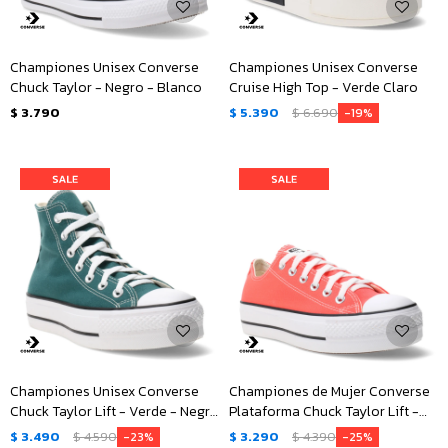
Championes Unisex Converse
Championes Unisex Converse
Chuck Taylor - Negro - Blanco
Cruise High Top - Verde Claro
$
3.790
$
5.390
$
6.690
19
Championes Unisex Converse
Championes de Mujer Converse
Chuck Taylor Lift - Verde - Negro
Plataforma Chuck Taylor Lift -
- Blanco
Rojo Fuego - Negro - Blanco
$
3.490
$
4.590
$
3.290
$
4.390
23
25