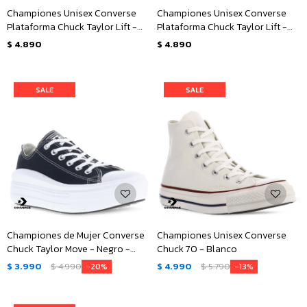
Championes Unisex Converse
Championes Unisex Converse
Plataforma Chuck Taylor Lift -
Plataforma Chuck Taylor Lift -
Negro - Blanco
Blanco - Negro
$
4.890
$
4.890
Championes de Mujer Converse
Championes Unisex Converse
Chuck Taylor Move - Negro -
Chuck 70 - Blanco
Blanco
$
3.990
$
4.990
$
4.990
$
5.790
20
13