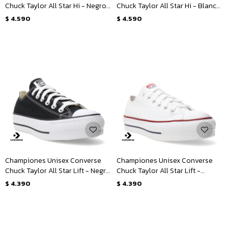
Chuck Taylor All Star Hi - Negro -
Chuck Taylor All Star Hi - Blanco
Blanco
- Rojo - Azul
$
4.590
$
4.590
Championes Unisex Converse
Championes Unisex Converse
Chuck Taylor All Star Lift - Negro
Chuck Taylor All Star Lift -
- Blanco
Blanco - Rojo - Azul
$
4.390
$
4.390