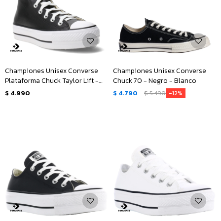
Championes Unisex Converse
Championes Unisex Converse
Plataforma Chuck Taylor Lift -
Chuck 70 - Negro - Blanco
Negro - Blanco
$
4.990
$
4.790
$
5.490
12