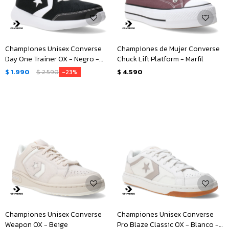
Championes Unisex Converse
Championes de Mujer Converse
Day One Trainer OX - Negro -
Chuck Lift Platform - Marfil
Blanco
$
1.990
$
2.590
$
4.590
23
Championes Unisex Converse
Championes Unisex Converse
Weapon OX - Beige
Pro Blaze Classic OX - Blanco -