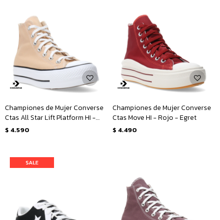
Championes de Mujer Converse
Championes de Mujer Converse
Ctas All Star Lift Platform HI -
Ctas Move HI - Rojo - Egret
Beige - Blanco
$
4.590
$
4.490