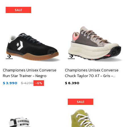
Championes Unisex Converse
Championes Unisex Converse
Run Star Trainer - Negro
Chuck Taylor 70 AT - Gris -
Rosado
$
3.990
$
4.290
$
6.390
6