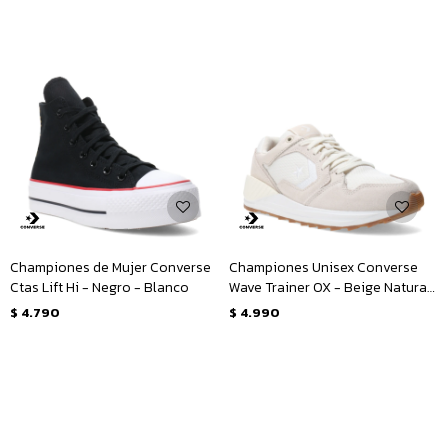
Championes de Mujer Converse
Championes Unisex Converse
Ctas Lift Hi - Negro - Blanco
Wave Trainer OX - Beige Natural
- Blanco
$
4.790
$
4.990