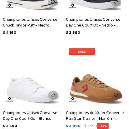
Championes Unisex Converse
Championes Unisex Converse
Chuck Taylor Puff - Negro
Day One Court Ox - Negro -
Blanco
$
4.190
$
2.590
Championes Unisex Converse
Championes de Mujer Converse
Day One Court Ox - Blanco
Run Star Trainer - Marrón -
Rosado
$
2.590
$
3.990
$
4.590
13