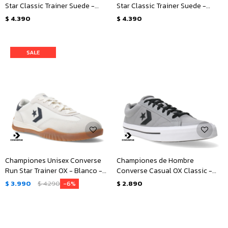
Star Classic Trainer Suede -
Star Classic Trainer Suede -
Verde
Negro
$
4.390
$
4.390
Championes Unisex Converse
Championes de Hombre
Run Star Trainer OX - Blanco -
Converse Casual OX Classic -
Negro
Gris - Negro - Blanco
$
3.990
$
4.290
$
2.890
6