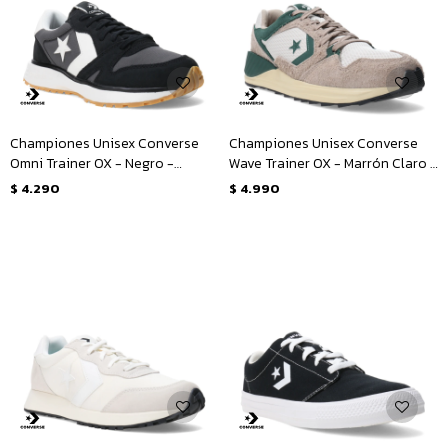
Championes Unisex Converse
Championes Unisex Converse
Omni Trainer OX - Negro -
Wave Trainer OX - Marrón Claro -
Blanco
Verde
$
4.290
$
4.990