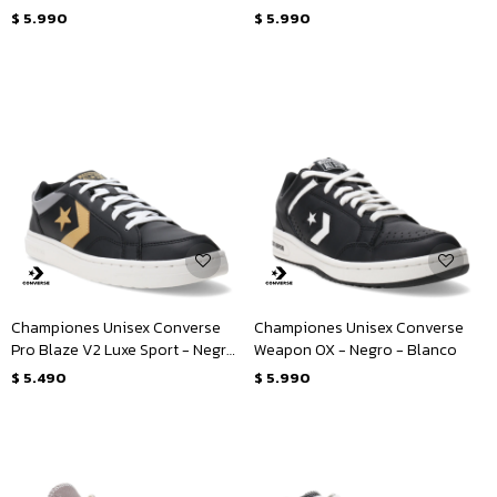
Caqui
$
5.990
$
5.990
Championes Unisex Converse
Championes Unisex Converse
Pro Blaze V2 Luxe Sport - Negro
Weapon OX - Negro - Blanco
- Dorado - Gris
$
5.490
$
5.990