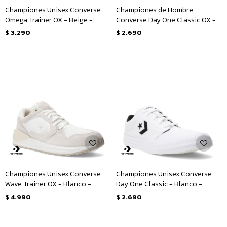
Championes Unisex Converse
Championes de Hombre
Omega Trainer OX - Beige -
Converse Day One Classic OX -
Blanco
Negro - Blanco
$
3.290
$
2.690
Championes Unisex Converse
Championes Unisex Converse
Wave Trainer OX - Blanco -
Day One Classic - Blanco -
Natural
Negro
$
4.990
$
2.690