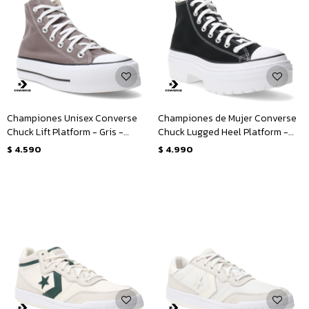
Championes Unisex Converse
Championes de Mujer Converse
Chuck Lift Platform - Gris -
Chuck Lugged Heel Platform -
Blanco
Negro - Blanco
$
4.590
$
4.990