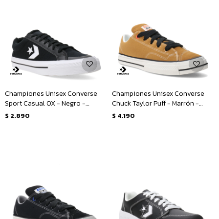
Championes Unisex Converse
Championes Unisex Converse
Sport Casual OX - Negro -
Chuck Taylor Puff - Marrón -
Blanco
Amarillo Mostaza
$
2.890
$
4.190