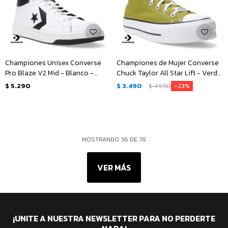
Championes Unisex Converse
Championes de Mujer Converse
Pro Blaze V2 Mid - Blanco -
Chuck Taylor All Star Lift - Verde
Negro
- Blanco - Negro
$
5.290
$
3.490
$
4.590
23
MOSTRANDO
36
DE
78
VER MÁS
¡UNITE A NUESTRA NEWSLETTER PARA NO PERDERTE