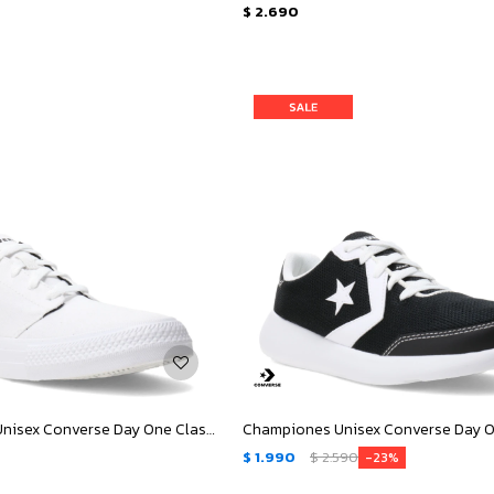
$
2.690
Championes Unisex Converse Day One Classic - Blanco - Negro
$
1.990
$
2.590
23