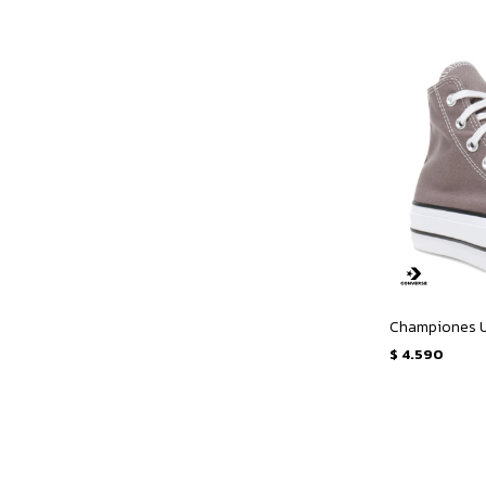
$
4.590