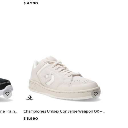
$
4.990
Championes Unisex Converse Day One Trainer OX - Negro - Blanco
Championes Unisex Converse Weapon OX - Beige
$
5.990