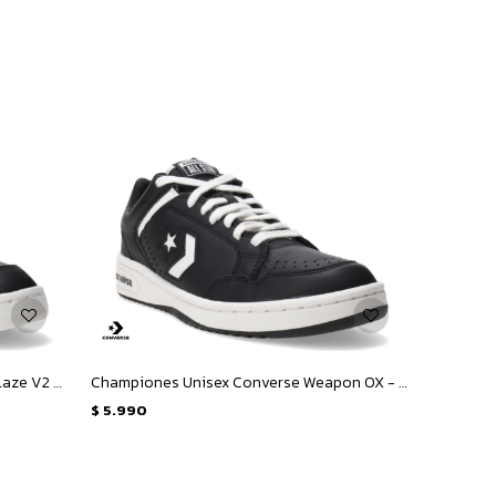
Championes Unisex Converse Pro Blaze V2 Luxe Sport - Negro - Dorado - Gris
Championes Unisex Converse Weapon OX - Negro - Blanco
$
5.990