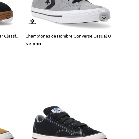
Championes Unisex Converse All Star Classic Trainer Suede - Negro
Championes de Hombre Converse Casual OX Classic - Gris - Negro - Blanco
$
2.890