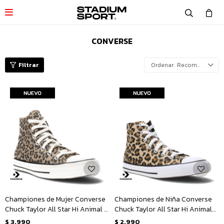

CONVERSE
Recomendados
Championes de Mujer Converse
Championes de Niña Converse
Chuck Taylor All Star Hi Animal -
Chuck Taylor All Star Hi Animal
Animal Print
Junior - Animal Print
$
3.990
$
2.990