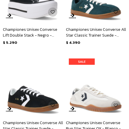
Championes Unisex Converse
Championes Unisex Converse All
Lift Double Stack - Negro -
Star Classic Trainer Suede -
Blanco
Verde
$
5.290
$
4.390
Championes Unisex Converse All
Championes Unisex Converse
Star Classic Trainer Suede -
Run Star Trainer OX - Blanco -