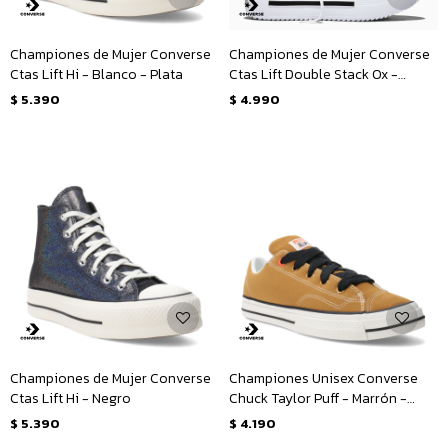
Championes de Mujer Converse
Championes de Mujer Converse
Ctas Lift Hi - Blanco - Plata
Ctas Lift Double Stack Ox -
Blanco - Negro
$
5.390
$
4.990
Championes de Mujer Converse
Championes Unisex Converse
Ctas Lift Hi - Negro
Chuck Taylor Puff - Marrón -
Amarillo Mostaza
$
5.390
$
4.190