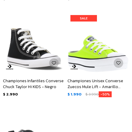
Championes Infantiles Converse
Championes Unisex Converse
Chuck Taylor Hi KIDS - Negro
Zuecos Mule Lift - Amarillo
Limón
$
2.990
$
1.990
$
3.990
50