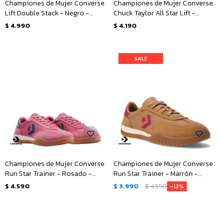
Championes de Mujer Converse
Championes de Mujer Converse
Lift Double Stack - Negro -
Chuck Taylor All Star Lift -
Blanco
Animal Print
$
4.990
$
4.190
Championes de Mujer Converse
Championes de Mujer Converse
Run Star Trainer - Rosado -
Run Star Trainer - Marrón -
Verde
Rosado
$
4.590
$
3.990
$
4.590
13