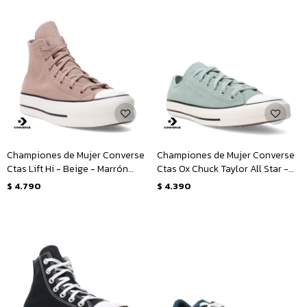
Championes de Mujer Converse
Championes de Mujer Converse
Ctas Lift Hi - Beige - Marrón
Ctas Ox Chuck Taylor All Star -
Tierra
Verde - Blanco
$
4.790
$
4.390