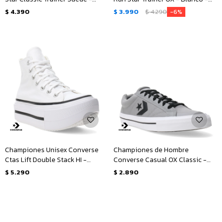
Negro
Negro
$
4.390
$
3.990
$
4.290
6
Championes Unisex Converse
Championes de Hombre
Ctas Lift Double Stack HI -
Converse Casual OX Classic -
Blanco - Negro
Gris - Negro - Blanco
$
5.290
$
2.890