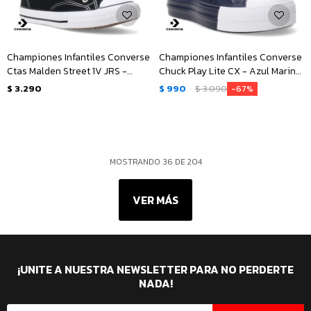
Championes Infantiles Converse
Championes Infantiles Converse
Ctas Malden Street 1V JRS -
Chuck Play Lite CX - Azul Marino
Negro - Blanco
- Blanco
$
3.290
$
990
$
3.090
67
MOSTRANDO
36
DE
204
VER MÁS
¡UNITE A NUESTRA NEWSLETTER PARA NO PERDERTE
NADA!