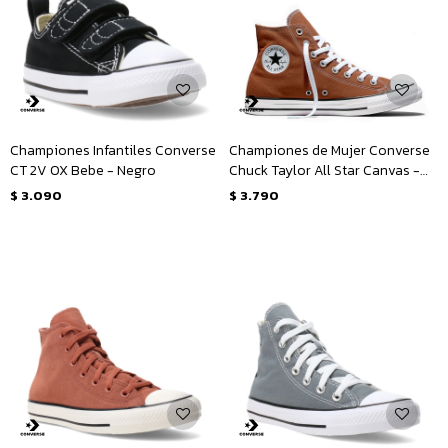
Championes Infantiles Converse
Championes de Mujer Converse
CT 2V OX Bebe - Negro
Chuck Taylor All Star Canvas -
Marrón
$
3.090
$
3.790