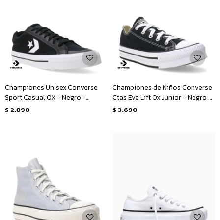
Championes Unisex Converse
Championes de Niños Converse
Sport Casual OX - Negro -
Ctas Eva Lift Ox Junior - Negro -
Blanco
Blanco
$
2.890
$
3.690