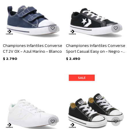
Championes Infantiles Converse
Championes Infantiles Converse
CT 2V OX - Azul Marino - Blanco
Sport Casual Easy on - Negro -
Blanco
$
2.790
$
2.490