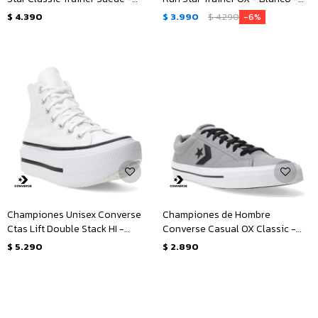
Negro
Negro
$
4.390
$
3.990
$
4.290
6
Championes Unisex Converse
Championes de Hombre
Ctas Lift Double Stack HI -
Converse Casual OX Classic -
Blanco - Negro
Gris - Negro - Blanco
$
5.290
$
2.890