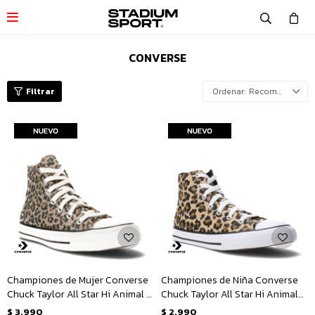

CONVERSE
Recomendados
Championes de Mujer Converse
Championes de Niña Converse
Chuck Taylor All Star Hi Animal -
Chuck Taylor All Star Hi Animal
Animal Print
Junior - Animal Print
$
3.990
$
2.990