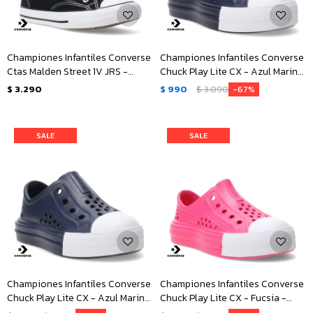
Championes Infantiles Converse
Championes Infantiles Converse
Ctas Malden Street 1V JRS -
Chuck Play Lite CX - Azul Marino
Negro - Blanco
- Blanco
$
3.290
$
990
$
3.090
67
Championes Infantiles Converse
Championes Infantiles Converse
Chuck Play Lite CX - Azul Marino
Chuck Play Lite CX - Fucsia -
- Blanco
Blanco