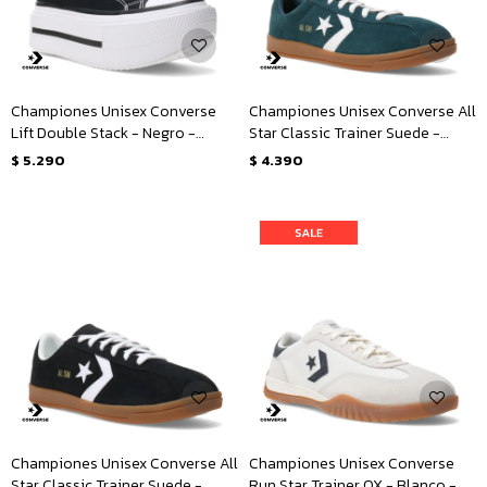
Championes Unisex Converse
Championes Unisex Converse All
Lift Double Stack - Negro -
Star Classic Trainer Suede -
Blanco
Verde
$
5.290
$
4.390
Championes Unisex Converse All
Championes Unisex Converse
Star Classic Trainer Suede -
Run Star Trainer OX - Blanco -