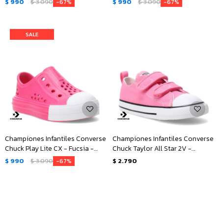
$
990
$
3.090
$
990
$
3.090
67
67
Championes Infantiles Converse
Championes Infantiles Converse
Chuck Play Lite CX - Fucsia -
Chuck Taylor All Star 2V -
Blanco
Rosado - Blanco
$
990
$
3.090
$
2.790
67