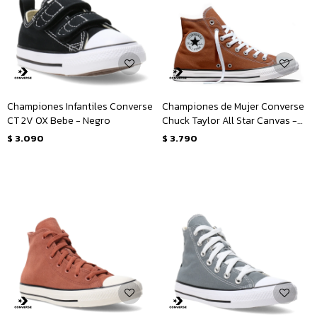
Championes Infantiles Converse
Championes de Mujer Converse
CT 2V OX Bebe - Negro
Chuck Taylor All Star Canvas -
Marrón
$
3.090
$
3.790