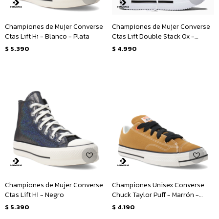
Championes de Mujer Converse
Championes de Mujer Converse
Ctas Lift Hi - Blanco - Plata
Ctas Lift Double Stack Ox -
Blanco - Negro
$
5.390
$
4.990
Championes de Mujer Converse
Championes Unisex Converse
Ctas Lift Hi - Negro
Chuck Taylor Puff - Marrón -
Amarillo Mostaza
$
5.390
$
4.190