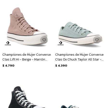
Championes de Mujer Converse
Championes de Mujer Converse
Ctas Lift Hi - Beige - Marrón
Ctas Ox Chuck Taylor All Star -
Tierra
Verde - Blanco
$
4.790
$
4.390