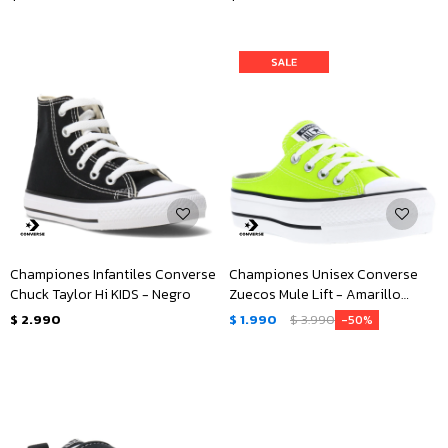
Championes Infantiles Converse
Championes Unisex Converse
Chuck Taylor Hi KIDS - Negro
Zuecos Mule Lift - Amarillo
Limón
$
2.990
$
1.990
$
3.990
50