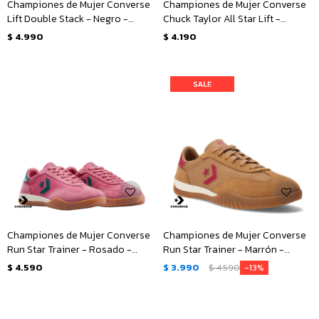
Championes de Mujer Converse
Championes de Mujer Converse
Lift Double Stack - Negro -
Chuck Taylor All Star Lift -
Blanco
Animal Print
$
4.990
$
4.190
Championes de Mujer Converse
Championes de Mujer Converse
Run Star Trainer - Rosado -
Run Star Trainer - Marrón -
Verde
Rosado
$
4.590
$
3.990
$
4.590
13