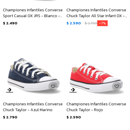
Championes Infantiles Converse
Championes Infantiles Converse
Sport Casual OX JRS - Blanco -
Chuck Taylor All Star Infant OX -
Gris
Negro
$
2.490
$
2.590
$
2.790
7
Championes Infantiles Converse
Championes Infantiles Converse
Chuck Taylor - Azul Marino
Chuck Taylor - Rojo
$
2.790
$
2.590