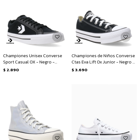
Championes Unisex Converse
Championes de Niños Converse
Sport Casual OX - Negro -
Ctas Eva Lift Ox Junior - Negro -
Blanco
Blanco
$
2.890
$
3.690