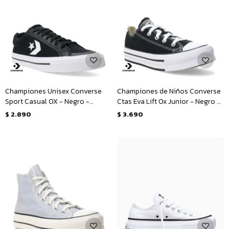
Championes Unisex Converse
Championes de Niños Converse
Sport Casual OX - Negro -
Ctas Eva Lift Ox Junior - Negro -
Blanco
Blanco
$
2.890
$
3.690