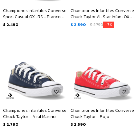
Championes Infantiles Converse
Championes Infantiles Converse
Sport Casual OX JRS - Blanco -
Chuck Taylor All Star Infant OX -
Gris
Negro
$
2.490
$
2.590
$
2.790
7
Championes Infantiles Converse
Championes Infantiles Converse
Chuck Taylor - Azul Marino
Chuck Taylor - Rojo
$
2.790
$
2.590