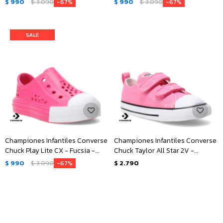
$
990
$
3.090
$
990
$
3.090
67
67
Championes Infantiles Converse
Championes Infantiles Converse
Chuck Play Lite CX - Fucsia -
Chuck Taylor All Star 2V -
Blanco
Rosado - Blanco
$
990
$
3.090
$
2.790
67