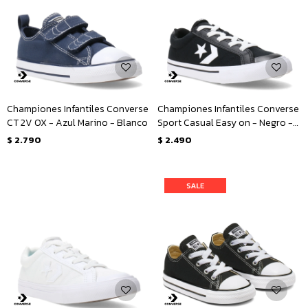
Championes Infantiles Converse
Championes Infantiles Converse
CT 2V OX - Azul Marino - Blanco
Sport Casual Easy on - Negro -
Blanco
$
2.790
$
2.490