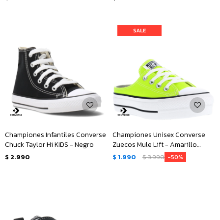
Championes Infantiles Converse
Championes Unisex Converse
Chuck Taylor Hi KIDS - Negro
Zuecos Mule Lift - Amarillo
Limón
$
2.990
$
1.990
$
3.990
50