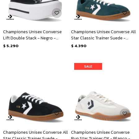
Championes Unisex Converse
Championes Unisex Converse All
Lift Double Stack - Negro -
Star Classic Trainer Suede -
Blanco
Verde
$
5.290
$
4.390
Championes Unisex Converse All
Championes Unisex Converse
Star Classic Trainer Suede -
Run Star Trainer OX - Blanco -