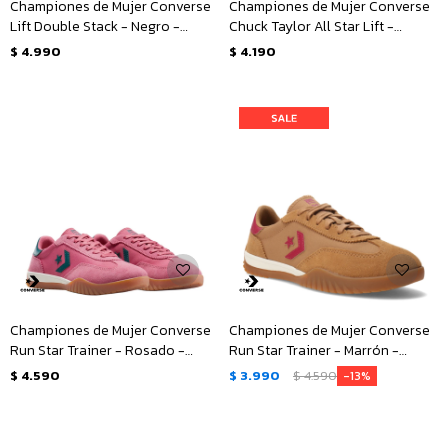
Championes de Mujer Converse
Championes de Mujer Converse
Lift Double Stack - Negro -
Chuck Taylor All Star Lift -
Blanco
Animal Print
$
4.990
$
4.190
Championes de Mujer Converse
Championes de Mujer Converse
Run Star Trainer - Rosado -
Run Star Trainer - Marrón -
Verde
Rosado
$
4.590
$
3.990
$
4.590
13