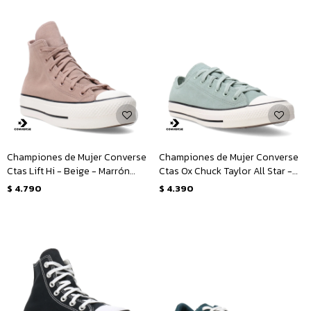
Championes de Mujer Converse
Championes de Mujer Converse
Ctas Lift Hi - Beige - Marrón
Ctas Ox Chuck Taylor All Star -
Tierra
Verde - Blanco
$
4.790
$
4.390