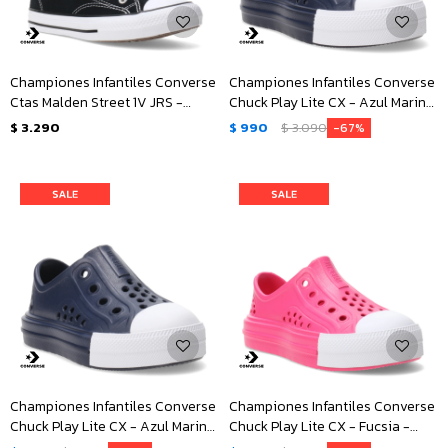
Championes Infantiles Converse
Championes Infantiles Converse
Ctas Malden Street 1V JRS -
Chuck Play Lite CX - Azul Marino
Negro - Blanco
- Blanco
$
3.290
$
990
$
3.090
67
Championes Infantiles Converse
Championes Infantiles Converse
Chuck Play Lite CX - Azul Marino
Chuck Play Lite CX - Fucsia -
- Blanco
Blanco