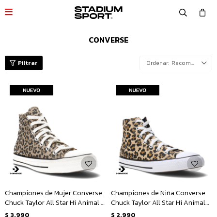

CONVERSE
Recomendados
Championes de Mujer Converse
Championes de Niña Converse
Chuck Taylor All Star Hi Animal -
Chuck Taylor All Star Hi Animal
Animal Print
Junior - Animal Print
$
3.990
$
2.990