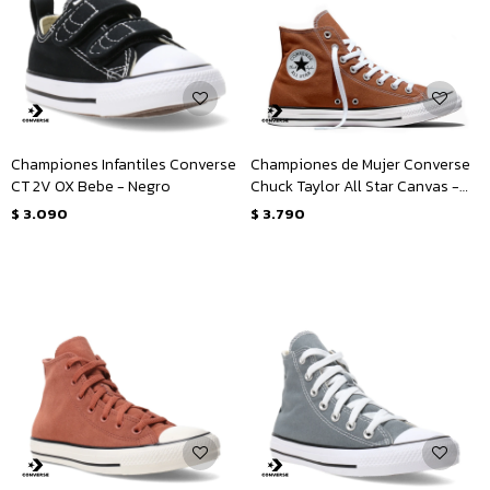
Championes Infantiles Converse
Championes de Mujer Converse
CT 2V OX Bebe - Negro
Chuck Taylor All Star Canvas -
Marrón
$
3.090
$
3.790