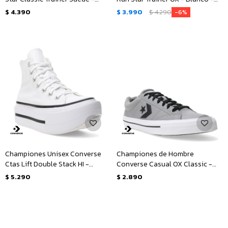
Negro
Negro
$
4.390
$
3.990
$
4.290
6
Championes Unisex Converse
Championes de Hombre
Ctas Lift Double Stack HI -
Converse Casual OX Classic -
Blanco - Negro
Gris - Negro - Blanco
$
5.290
$
2.890