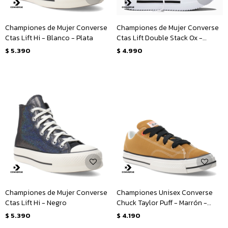
Championes de Mujer Converse
Championes de Mujer Converse
Ctas Lift Hi - Blanco - Plata
Ctas Lift Double Stack Ox -
Blanco - Negro
$
5.390
$
4.990
Championes de Mujer Converse
Championes Unisex Converse
Ctas Lift Hi - Negro
Chuck Taylor Puff - Marrón -
Amarillo Mostaza
$
5.390
$
4.190