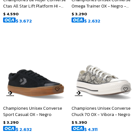
Ctas All Star Lift Platform HI -
Omega Trainer OX - Negro -
Beige - Blanco
Blanco
$
4.590
$
3.290
$
3.672
$
2.632
Championes Unisex Converse
Championes Unisex Converse
Sport Casual OX - Negro
Chuck 70 OX - Vibora - Negro
$
3.290
$
5.390
$
2.632
$
4.311