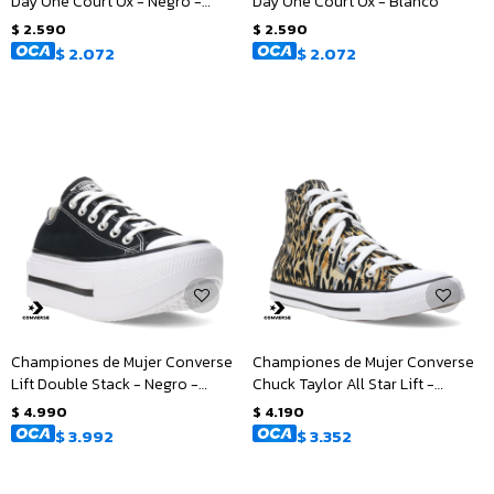
Day One Court Ox - Negro -
Day One Court Ox - Blanco
Blanco
$
2.590
$
2.590
$
2.072
$
2.072
Championes de Mujer Converse
Championes de Mujer Converse
Lift Double Stack - Negro -
Chuck Taylor All Star Lift -
Blanco
Animal Print
$
4.990
$
4.190
$
3.992
$
3.352