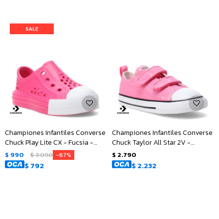
Championes Infantiles Converse
Championes Infantiles Converse
Chuck Play Lite CX - Fucsia -
Chuck Taylor All Star 2V -
Blanco
Rosado - Blanco
$
990
$
3.090
$
2.790
67
$
792
$
2.232