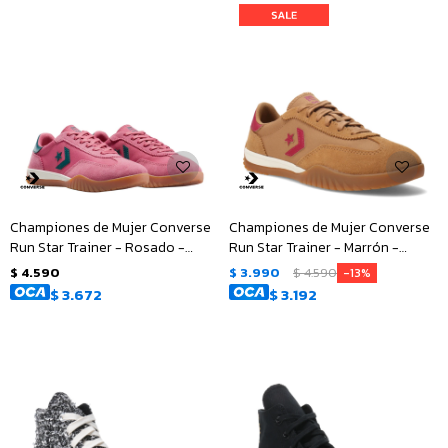
Championes de Mujer Converse
Championes de Mujer Converse
Run Star Trainer - Rosado -
Run Star Trainer - Marrón -
Verde
Rosado
$
4.590
$
3.990
$
4.590
13
$
3.672
$
3.192