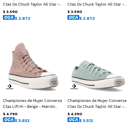
Ctas Ox Chuck Taylor All Star -
Ctas Ox Chuck Taylor All Star -
Marrón - Blanco
Gris - Blanco
$
3.590
$
3.590
$
2.872
$
2.872
Championes de Mujer Converse
Championes de Mujer Converse
Ctas Lift Hi - Beige - Marrón
Ctas Ox Chuck Taylor All Star -
Tierra
Verde - Blanco
$
4.790
$
4.390
$
3.832
$
3.512