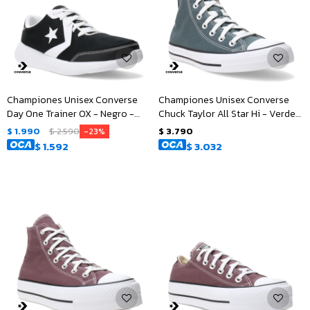
Championes Unisex Converse
Championes Unisex Converse
Day One Trainer OX - Negro -
Chuck Taylor All Star Hi - Verde
Blanco
Oscuro
$
1.990
$
2.590
$
3.790
23
$
1.592
$
3.032