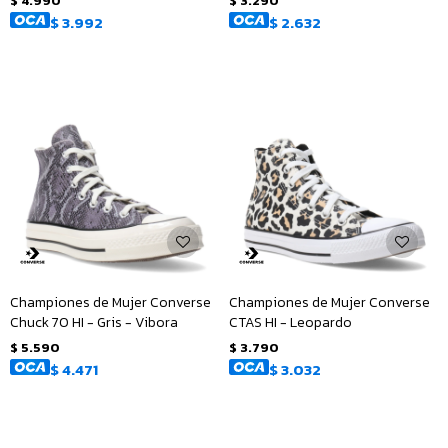
$
4.990
$
3.290
$
3.992
$
2.632
Championes de Mujer Converse
Championes de Mujer Converse
Chuck 70 HI - Gris - Vibora
CTAS HI - Leopardo
$
5.590
$
3.790
$
4.471
$
3.032