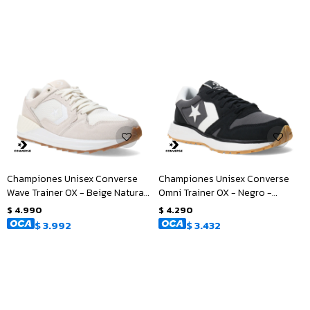
Championes Unisex Converse
Championes Unisex Converse
Wave Trainer OX - Beige Natural
Omni Trainer OX - Negro -
- Blanco
Blanco
$
4.990
$
4.290
$
3.992
$
3.432