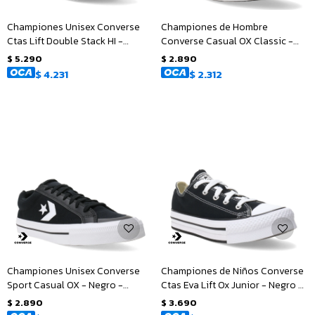
Championes Unisex Converse
Championes de Hombre
Ctas Lift Double Stack HI -
Converse Casual OX Classic -
Blanco - Negro
Gris - Negro - Blanco
$
5.290
$
2.890
$
4.231
$
2.312
Championes Unisex Converse
Championes de Niños Converse
Sport Casual OX - Negro -
Ctas Eva Lift Ox Junior - Negro -
Blanco
Blanco
$
2.890
$
3.690