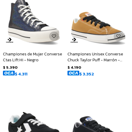
Championes de Mujer Converse
Championes Unisex Converse
Ctas Lift Hi - Negro
Chuck Taylor Puff - Marrón -
Amarillo Mostaza
$
5.390
$
4.190
$
4.311
$
3.352