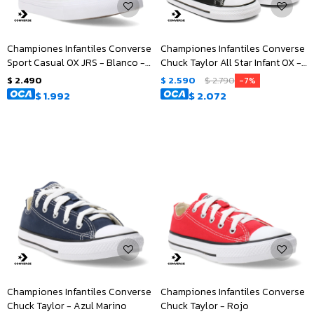
Championes Infantiles Converse
Championes Infantiles Converse
Sport Casual OX JRS - Blanco -
Chuck Taylor All Star Infant OX -
Gris
Negro
$
2.490
$
2.590
$
2.790
7
$
1.992
$
2.072
Championes Infantiles Converse
Championes Infantiles Converse
Chuck Taylor - Azul Marino
Chuck Taylor - Rojo