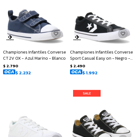
Championes Infantiles Converse
Championes Infantiles Converse
CT 2V OX - Azul Marino - Blanco
Sport Casual Easy on - Negro -
Blanco
$
2.790
$
2.490
$
2.232
$
1.992