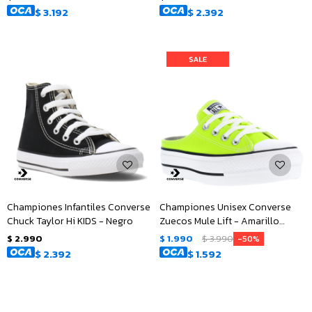
$
3.192
$
2.392
Championes Infantiles Converse
Championes Unisex Converse
Chuck Taylor Hi KIDS - Negro
Zuecos Mule Lift - Amarillo
Limón
$
2.990
$
1.990
$
3.990
50
$
2.392
$
1.592