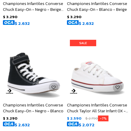
Championes Infantiles Converse
Championes Infantiles Converse
Chuck Easy-On - Negro - Beige -
Chuck Easy-On - Blanco - Beige
Blanco
$
3.290
$
3.290
$
2.632
$
2.632
Championes Infantiles Converse
Championes Infantiles Converse
Chuck Easy-On - Negro - Blanco
Chuck Taylor All Star Infant OX -
Blanco
$
3.290
$
2.590
$
2.790
7
$
2.632
$
2.072