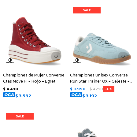
Championes de Mujer Converse
Championes Unisex Converse
Ctas Move HI - Rojo - Egret
Run Star Trainer OX - Celeste -
Blanco
$
4.490
$
3.990
$
4.290
6
$
3.592
$
3.192