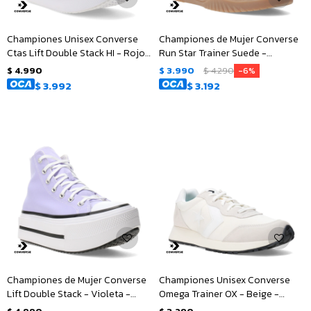
Championes Unisex Converse
Championes de Mujer Converse
Ctas Lift Double Stack HI - Rojo -
Run Star Trainer Suede -
Blanco - Negro
Amarillo Arena - Rosado
$
4.990
$
3.990
$
4.290
6
$
3.992
$
3.192
Championes de Mujer Converse
Championes Unisex Converse
Lift Double Stack - Violeta -
Omega Trainer OX - Beige -
Egret - Negro
Blanco