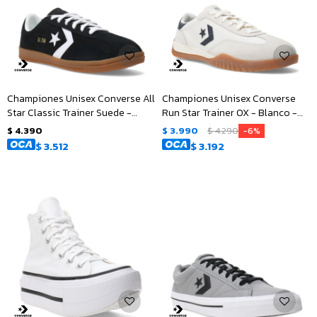
Championes Unisex Converse All
Championes Unisex Converse
Star Classic Trainer Suede -
Run Star Trainer OX - Blanco -
Negro
Negro
$
4.390
$
3.990
$
4.290
6
$
3.512
$
3.192