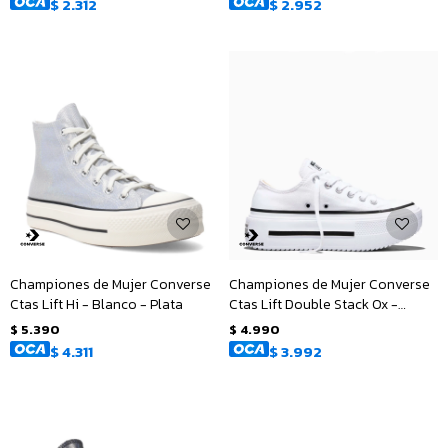
$
2.312
$
2.952
Championes de Mujer Converse
Championes de Mujer Converse
Ctas Lift Hi - Blanco - Plata
Ctas Lift Double Stack Ox -
Blanco - Negro
$
5.390
$
4.990
$
4.311
$
3.992