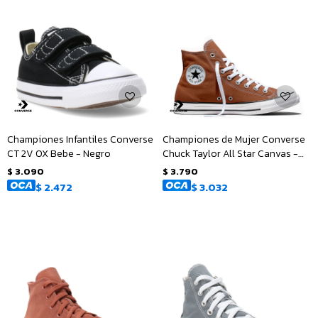
Championes Infantiles Converse
Championes de Mujer Converse
CT 2V OX Bebe - Negro
Chuck Taylor All Star Canvas -
Marrón
$
3.090
$
3.790
$
2.472
$
3.032