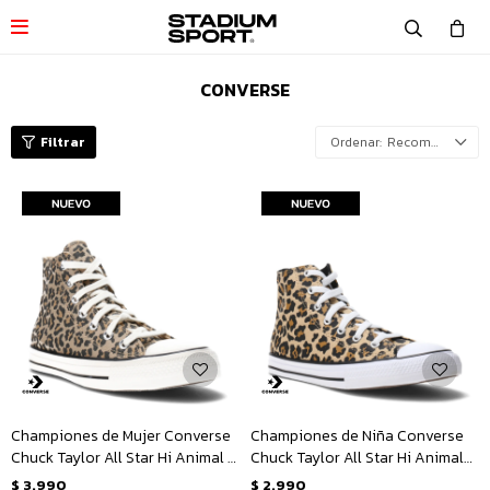

CONVERSE
Recomendados
Championes de Mujer Converse
Championes de Niña Converse
Chuck Taylor All Star Hi Animal -
Chuck Taylor All Star Hi Animal
Animal Print
Junior - Animal Print
$
3.990
$
2.990