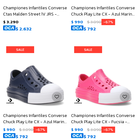
Championes Infantiles Converse
Championes Infantiles Converse
Ctas Malden Street 1V JRS -
Chuck Play Lite CX - Azul Marino
Negro - Blanco
- Blanco
$
3.290
$
990
$
3.090
67
$
2.632
$
792
Championes Infantiles Converse
Championes Infantiles Converse
Chuck Play Lite CX - Azul Marino
Chuck Play Lite CX - Fucsia -
- Blanco
Blanco
$
990
$
3.090
$
990
$
3.090
67
67
$
792
$
792