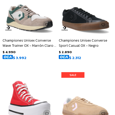
Championes Unisex Converse
Championes Unisex Converse
Wave Trainer OX - Marrón Claro -
Sport Casual OX - Negro
Verde
$
4.990
$
2.890
$
3.992
$
2.312