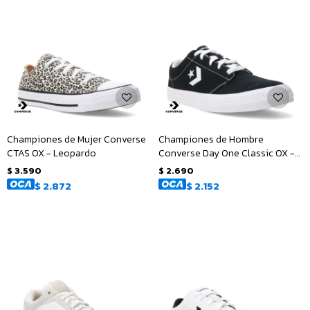
Championes de Mujer Converse
Championes de Hombre
CTAS OX - Leopardo
Converse Day One Classic OX -
Negro - Blanco
$
3.590
$
2.690
$
2.872
$
2.152