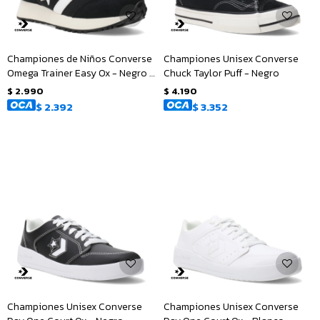
Championes de Niños Converse
Championes Unisex Converse
Omega Trainer Easy Ox - Negro -
Chuck Taylor Puff - Negro
Blanco
$
2.990
$
4.190
$
2.392
$
3.352
Championes Unisex Converse
Championes Unisex Converse