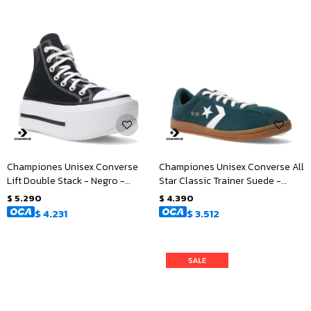
Championes Unisex Converse
Championes Unisex Converse All
Lift Double Stack - Negro -
Star Classic Trainer Suede -
Blanco
Verde
$
5.290
$
4.390
$
4.231
$
3.512