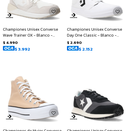
Championes Unisex Converse
Championes Unisex Converse
Wave Trainer OX - Blanco -
Day One Classic - Blanco -
Natural
Negro
$
4.990
$
2.690
$
3.992
$
2.152
Championes de Mujer Converse
Championes Unisex Converse