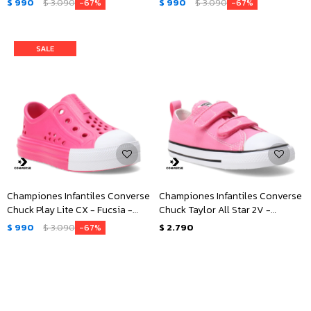
$
990
$
3.090
$
990
$
3.090
67
67
Championes Infantiles Converse
Championes Infantiles Converse
Chuck Play Lite CX - Fucsia -
Chuck Taylor All Star 2V -
Blanco
Rosado - Blanco
$
990
$
3.090
$
2.790
67