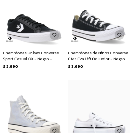
Championes Unisex Converse
Championes de Niños Converse
Sport Casual OX - Negro -
Ctas Eva Lift Ox Junior - Negro -
Blanco
Blanco
$
2.890
$
3.690