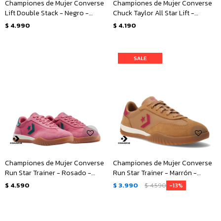
Championes de Mujer Converse
Championes de Mujer Converse
Lift Double Stack - Negro -
Chuck Taylor All Star Lift -
Blanco
Animal Print
$
4.990
$
4.190
Championes de Mujer Converse
Championes de Mujer Converse
Run Star Trainer - Rosado -
Run Star Trainer - Marrón -
Verde
Rosado
$
4.590
$
3.990
$
4.590
13