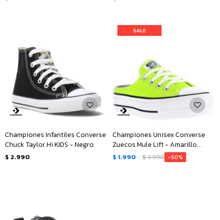
Championes Infantiles Converse
Championes Unisex Converse
Chuck Taylor Hi KIDS - Negro
Zuecos Mule Lift - Amarillo
Limón
$
2.990
$
1.990
$
3.990
50