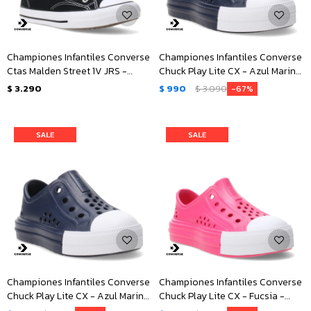
Championes Infantiles Converse
Championes Infantiles Converse
Ctas Malden Street 1V JRS -
Chuck Play Lite CX - Azul Marino
Negro - Blanco
- Blanco
$
3.290
$
990
$
3.090
67
Championes Infantiles Converse
Championes Infantiles Converse
Chuck Play Lite CX - Azul Marino
Chuck Play Lite CX - Fucsia -
- Blanco
Blanco