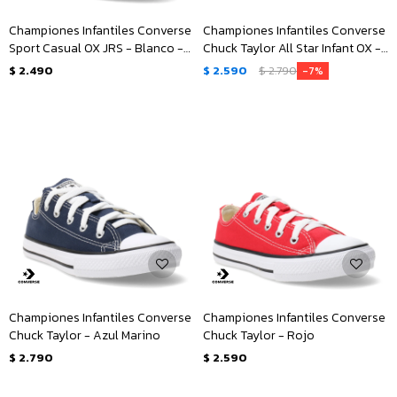
Championes Infantiles Converse
Championes Infantiles Converse
Sport Casual OX JRS - Blanco -
Chuck Taylor All Star Infant OX -
Gris
Negro
$
2.490
$
2.590
$
2.790
7
Championes Infantiles Converse
Championes Infantiles Converse
Chuck Taylor - Azul Marino
Chuck Taylor - Rojo
$
2.790
$
2.590