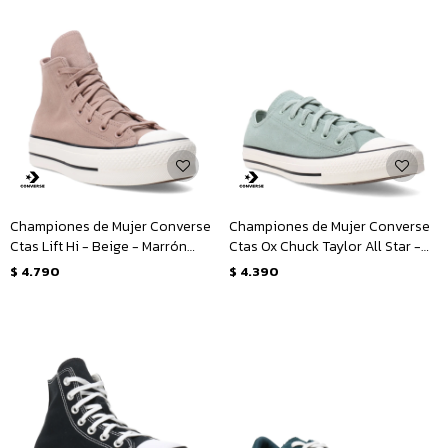
Championes de Mujer Converse
Championes de Mujer Converse
Ctas Lift Hi - Beige - Marrón
Ctas Ox Chuck Taylor All Star -
Tierra
Verde - Blanco
$
4.790
$
4.390