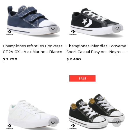
Championes Infantiles Converse
Championes Infantiles Converse
CT 2V OX - Azul Marino - Blanco
Sport Casual Easy on - Negro -
Blanco
$
2.790
$
2.490