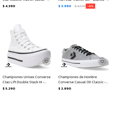
Negro
Negro
$
4.390
$
3.990
$
4.290
6
Championes Unisex Converse
Championes de Hombre
Ctas Lift Double Stack HI -
Converse Casual OX Classic -
Blanco - Negro
Gris - Negro - Blanco
$
5.290
$
2.890