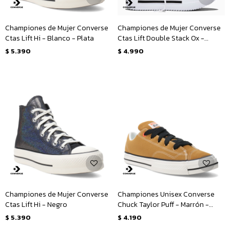
Championes de Mujer Converse
Championes de Mujer Converse
Ctas Lift Hi - Blanco - Plata
Ctas Lift Double Stack Ox -
Blanco - Negro
$
5.390
$
4.990
Championes de Mujer Converse
Championes Unisex Converse
Ctas Lift Hi - Negro
Chuck Taylor Puff - Marrón -
Amarillo Mostaza
$
5.390
$
4.190