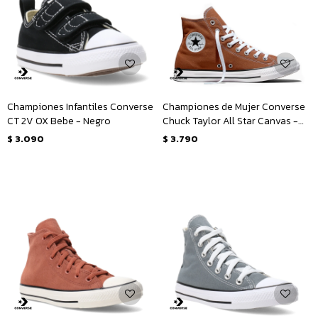
Championes Infantiles Converse
Championes de Mujer Converse
CT 2V OX Bebe - Negro
Chuck Taylor All Star Canvas -
Marrón
$
3.090
$
3.790