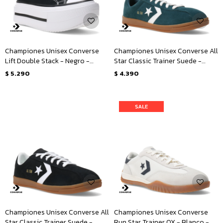
Championes Unisex Converse
Championes Unisex Converse All
Lift Double Stack - Negro -
Star Classic Trainer Suede -
Blanco
Verde
$
5.290
$
4.390
Championes Unisex Converse All
Championes Unisex Converse
Star Classic Trainer Suede -
Run Star Trainer OX - Blanco -