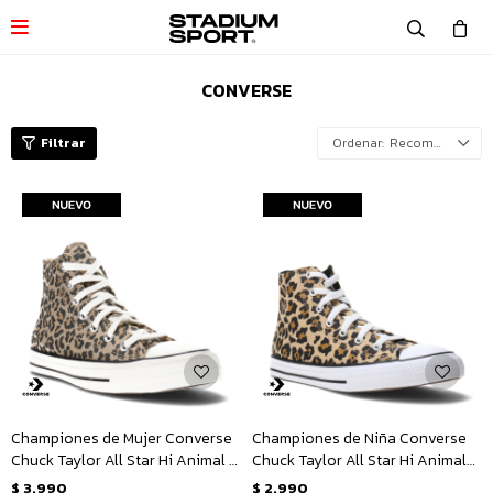

CONVERSE
Recomendados
Championes de Mujer Converse
Championes de Niña Converse
Chuck Taylor All Star Hi Animal -
Chuck Taylor All Star Hi Animal
Animal Print
Junior - Animal Print
$
3.990
$
2.990