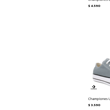
$
4.590
$
3.590