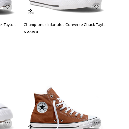
Championes de Niña Converse Chuck Taylor All Star Hi Animal Junior - Animal Print
Championes Infantiles Converse Chuck Taylor Hi KIDS - Negro
$
2.990