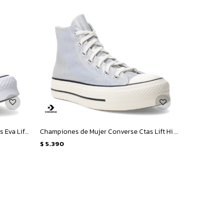
Championes de Niños Converse Ctas Eva Lift Ox Junior - Negro - Blanco
Championes de Mujer Converse Ctas Lift Hi - Blanco - Plata
$
5.390