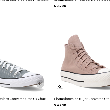
$
3.790
Championes Unisex Converse Ctas Ox Chuck Taylor All Star - Gris - Blanco
$
4.790