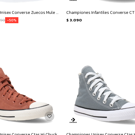
Championes Unisex Converse Zuecos Mule Lift - Amarillo Limón
990
$
3.090
50
Championes Unisex Converse Ctas Hi Chuck Taylor All Star - Marrón - Blanco