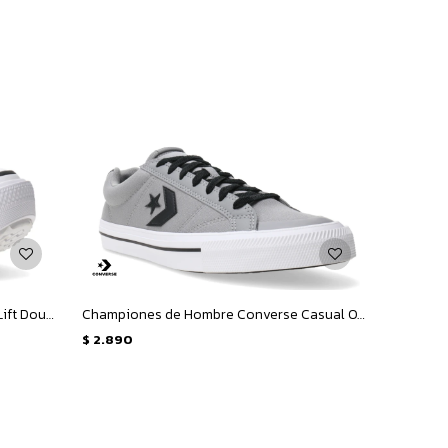
Championes Unisex Converse Ctas Lift Double Stack HI - Blanco - Negro
Championes de Hombre Converse Casual OX Classic - Gris - Negro - Blanco
$
2.890