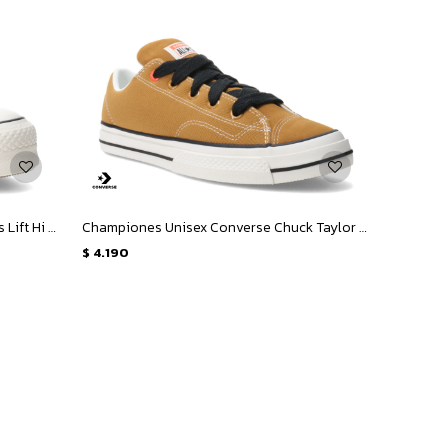
Championes de Mujer Converse Ctas Lift Hi - Negro
Championes Unisex Converse Chuck Taylor Puff - Marrón - Amarillo Mostaza
$
4.190