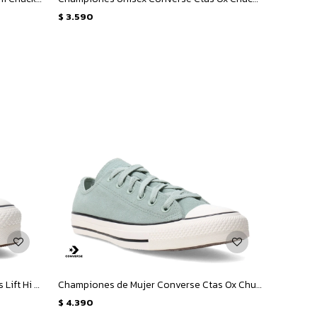
$
3.590
Championes de Mujer Converse Ctas Lift Hi - Beige - Marrón Tierra
Championes de Mujer Converse Ctas Ox Chuck Taylor All Star - Verde - Blanco
$
4.390