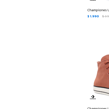
$
1.990
$
3.