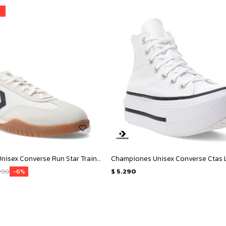
Championes Unisex Converse Run Star Trainer OX - Blanco - Negro
290
$
5.290
6