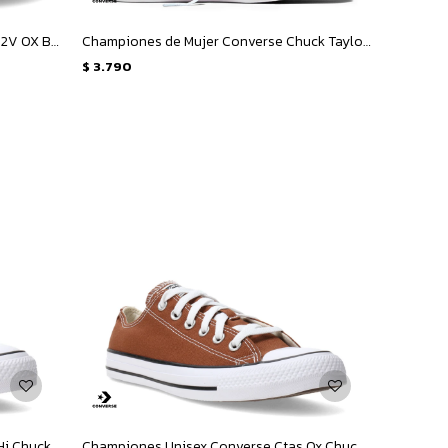
Championes Infantiles Converse CT 2V OX Bebe - Negro
Championes de Mujer Converse Chuck Taylor All Star Canvas - Marrón
$
3.790
Championes Unisex Converse Ctas Hi Chuck Taylor All Star - Gris
Championes Unisex Converse Ctas Ox Chuck Taylor All Star - Marrón - Blanco