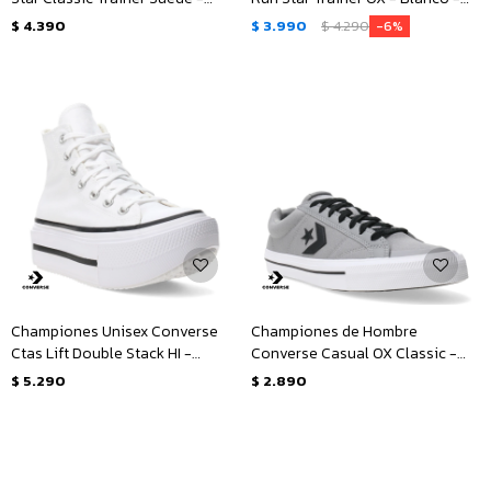
Negro
Negro
$
4.390
$
3.990
$
4.290
6
Championes Unisex Converse
Championes de Hombre
Ctas Lift Double Stack HI -
Converse Casual OX Classic -
Blanco - Negro
Gris - Negro - Blanco
$
5.290
$
2.890