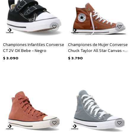
Championes Infantiles Converse
Championes de Mujer Converse
CT 2V OX Bebe - Negro
Chuck Taylor All Star Canvas -
Marrón
$
3.090
$
3.790