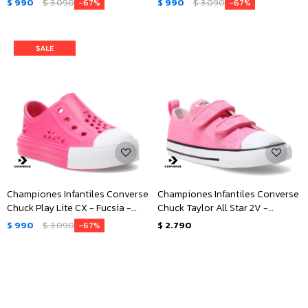
$
990
$
3.090
$
990
$
3.090
67
67
Championes Infantiles Converse
Championes Infantiles Converse
Chuck Play Lite CX - Fucsia -
Chuck Taylor All Star 2V -
Blanco
Rosado - Blanco
$
990
$
3.090
$
2.790
67