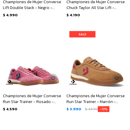
Championes de Mujer Converse
Championes de Mujer Converse
Lift Double Stack - Negro -
Chuck Taylor All Star Lift -
Blanco
Animal Print
$
4.990
$
4.190
Championes de Mujer Converse
Championes de Mujer Converse
Run Star Trainer - Rosado -
Run Star Trainer - Marrón -
Verde
Rosado
$
4.590
$
3.990
$
4.590
13