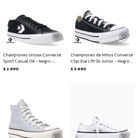
Championes Unisex Converse
Championes de Niños Converse
Sport Casual OX - Negro -
Ctas Eva Lift Ox Junior - Negro -
Blanco
Blanco
$
2.890
$
3.690