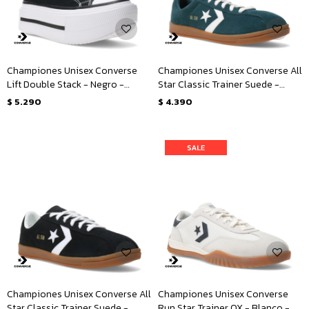
Championes Unisex Converse
Championes Unisex Converse All
Lift Double Stack - Negro -
Star Classic Trainer Suede -
Blanco
Verde
$
5.290
$
4.390
Championes Unisex Converse All
Championes Unisex Converse
Star Classic Trainer Suede -
Run Star Trainer OX - Blanco -