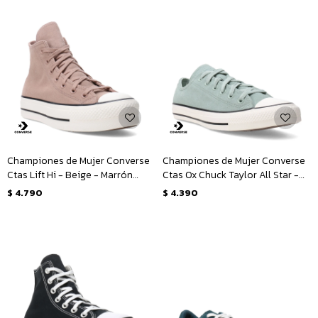
Championes de Mujer Converse
Championes de Mujer Converse
Ctas Lift Hi - Beige - Marrón
Ctas Ox Chuck Taylor All Star -
Tierra
Verde - Blanco
$
4.790
$
4.390