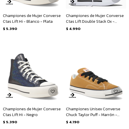
Championes de Mujer Converse
Championes de Mujer Converse
Ctas Lift Hi - Blanco - Plata
Ctas Lift Double Stack Ox -
Blanco - Negro
$
5.390
$
4.990
Championes de Mujer Converse
Championes Unisex Converse
Ctas Lift Hi - Negro
Chuck Taylor Puff - Marrón -
Amarillo Mostaza
$
5.390
$
4.190