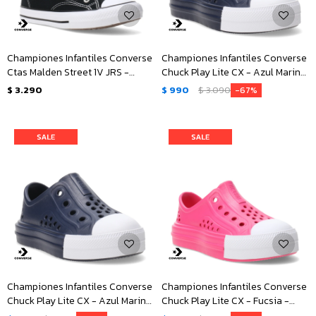
Championes Infantiles Converse
Championes Infantiles Converse
Ctas Malden Street 1V JRS -
Chuck Play Lite CX - Azul Marino
Negro - Blanco
- Blanco
$
3.290
$
990
$
3.090
67
Championes Infantiles Converse
Championes Infantiles Converse
Chuck Play Lite CX - Azul Marino
Chuck Play Lite CX - Fucsia -
- Blanco
Blanco