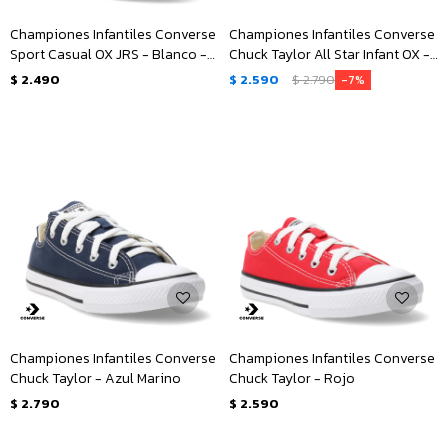
Championes Infantiles Converse
Championes Infantiles Converse
Sport Casual OX JRS - Blanco -
Chuck Taylor All Star Infant OX -
Gris
Negro
$
2.490
$
2.590
$
2.790
7
Championes Infantiles Converse
Championes Infantiles Converse
Chuck Taylor - Azul Marino
Chuck Taylor - Rojo
$
2.790
$
2.590