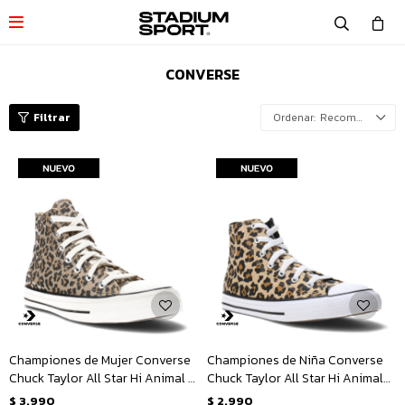

CONVERSE
Recomendados
Championes de Mujer Converse
Championes de Niña Converse
Chuck Taylor All Star Hi Animal -
Chuck Taylor All Star Hi Animal
Animal Print
Junior - Animal Print
$
3.990
$
2.990