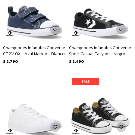
Championes Infantiles Converse
Championes Infantiles Converse
CT 2V OX - Azul Marino - Blanco
Sport Casual Easy on - Negro -
Blanco
$
2.790
$
2.490