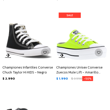
Championes Infantiles Converse
Championes Unisex Converse
Chuck Taylor Hi KIDS - Negro
Zuecos Mule Lift - Amarillo
Limón
$
2.990
$
1.990
$
3.990
50