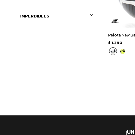
IMPERDIBLES
Pelota New Ba
$
1.390
¡UN