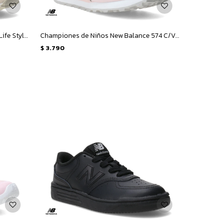
Championes de Niños New Balance Life Style 373 - Beige
Championes de Niños New Balance 574 C/Velcro - Rosado
$
3.790