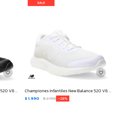
Championes Infantiles New Balance 520 V8 - Negro
Championes Infantiles New Balance 520 V8 - Blanco - Lila
$
1.990
$
2.790
28