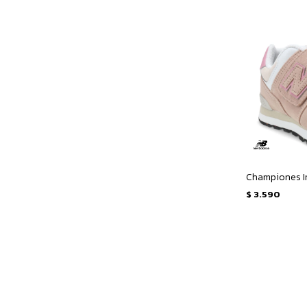
$
3.590