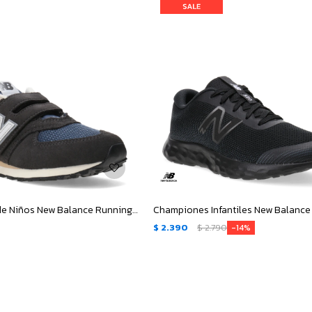
Championes de Niños New Balance Running Inspired - Gris - Azul
$
2.390
$
2.790
14