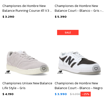
Championes de Hombre New
Championes de Hombre New
Balance Running Course 411 V3 -
Balance Court - Blanco - Gris -
Gris - Negro
Verde
$
3.290
$
5.390
Championes Unisex New Balance
Championes de Hombre New
Life Style - Gris
Balance Court - Blanco - Negro
$
4.190
$
3.990
$
5.390
25