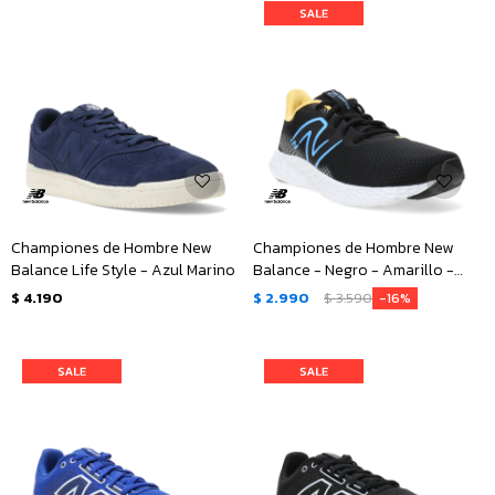
Championes de Hombre New
Championes de Hombre New
Balance Life Style - Azul Marino
Balance - Negro - Amarillo -
Azul
$
4.190
$
2.990
$
3.590
16