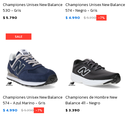
Championes Unisex New Balance
Championes Unisex New Balance
530 - Gris
574 - Negro - Gris
$
5.790
$
4.990
$
5.390
7
Championes Unisex New Balance
Championes de Hombre New
574 - Azul Marino - Gris
Balance 411 - Negro
$
4.990
$
5.390
$
3.390
7