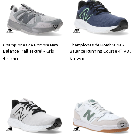
Championes de Hombre New
Championes de Hombre New
Balance Trail Tektrel - Gris
Balance Running Course 411 V3 -
Azul - Negro - Amarillo Lima
$
5.390
$
3.290