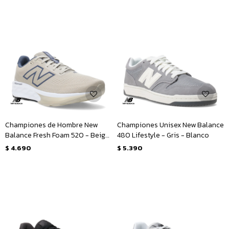
Championes de Hombre New
Championes Unisex New Balance
Balance Fresh Foam 520 - Beige
480 Lifestyle - Gris - Blanco
- Azul
$
4.690
$
5.390