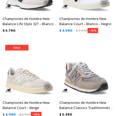
Championes de Hombre New
Championes de Hombre New
Balance Life Style 327 - Blanco -
Balance Court - Blanco - Negro
Gris - Negro
$
5.790
$
4.990
$
5.990
16
Championes de Hombre New
Championes de Hombre New
Balance Court - Beige
Balance Classics Traditionnels -
Gris - Bordo
$
4.990
$
5.990
$
5.390
16