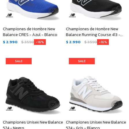
Championes de Hombre New
Championes de Hombre New
Balance CRES - Azul - Blanco
Balance Running Course 413 -
Negro - Blanco
$
2.990
$
3.590
$
2.990
$
3.590
16
16
Championes Unisex New Balance
Championes Unisex New Balance
574 - Negro
574 - Gris - Blanco