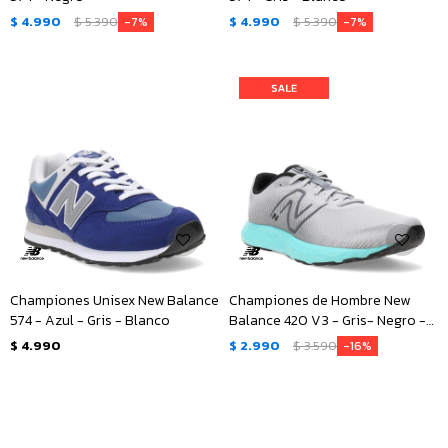
$
4.990
$
5.390
$
4.990
$
5.390
7
7
Championes Unisex New Balance
Championes de Hombre New
574 - Azul - Gris - Blanco
Balance 420 V3 - Gris- Negro -
Verde Agua
$
4.990
$
2.990
$
3.590
16