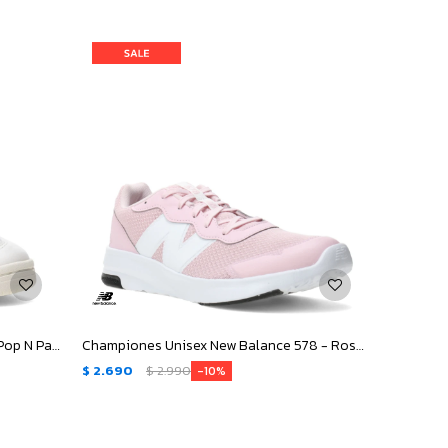
Championes de Mujer New Balance Pop N Pack Leather - Beige - Verde
Championes Unisex New Balance 578 - Rosa - Blanco
$
2.690
$
2.990
10