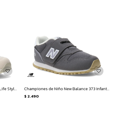
Championes de Niños New Balance Life Style 373 - Beige
Championes de Niño New Balance 373 Infant - Gris
$
2.490