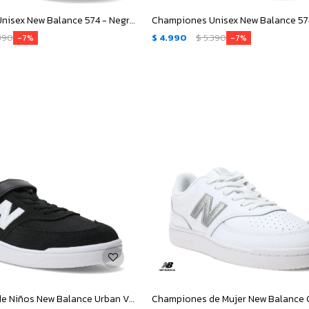
Championes Unisex New Balance 574 - Negro - Gris
390
$
4.990
$
5.390
7
7
Championes de Niños New Balance Urban Velcro - Negro - Blanco