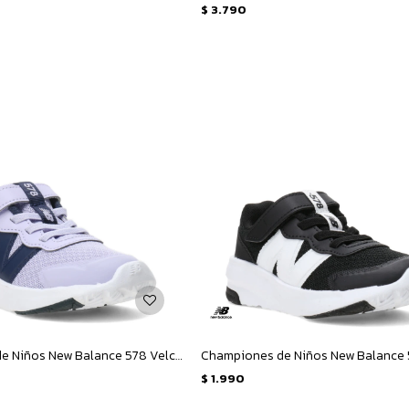
$
3.790
Championes de Niños New Balance 578 Velcro Infantil - Lila - Azul Marino
$
1.990