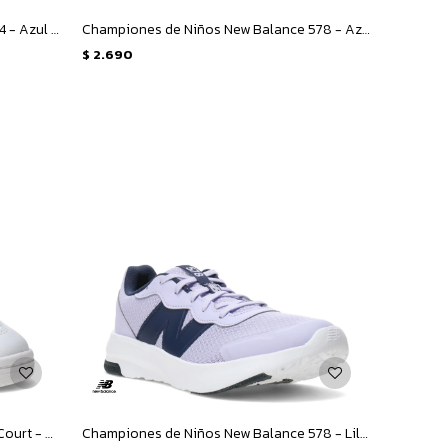
Championes Unisex New Balance 574 - Azul Marino - Gris
Championes de Niños New Balance 578 - Azul - Amarillo Fluo
$
2.690
Championes de Mujer New Balance Court - Blanco - Plata
Championes de Niños New Balance 578 - Lila - Azul Marino