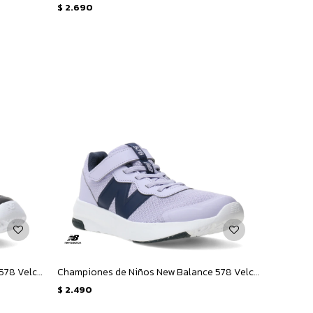
$
2.690
Championes de Niños New Balance 578 Velcro Infantil - Negro - Blanco
Championes de Niños New Balance 578 Velcro - Lila - Azul Marino
$
2.490