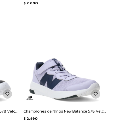
$
2.690
Championes de Niños New Balance 578 Velcro Infantil - Negro - Blanco
Championes de Niños New Balance 578 Velcro - Lila - Azul Marino
$
2.490