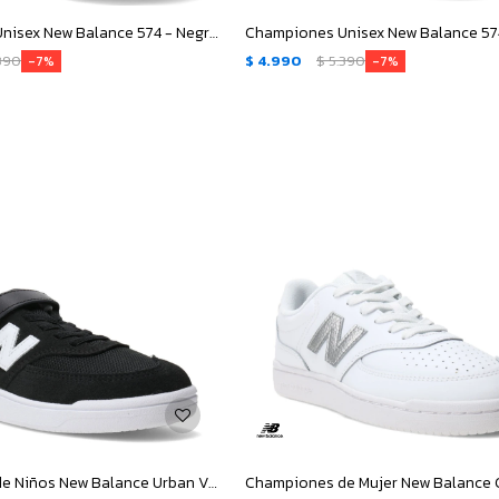
Championes Unisex New Balance 574 - Negro - Gris
390
$
4.990
$
5.390
7
7
Championes de Niños New Balance Urban Velcro - Negro - Blanco