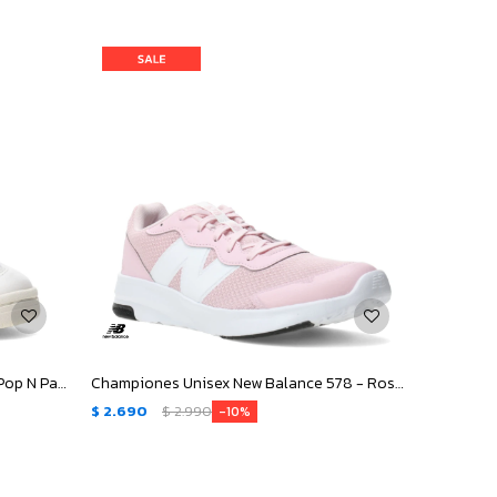
Championes de Mujer New Balance Pop N Pack Leather - Beige - Verde
Championes Unisex New Balance 578 - Rosa - Blanco
$
2.690
$
2.990
10