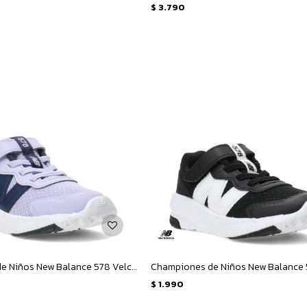
$
3.790
Championes de Niños New Balance 578 Velcro Infantil - Lila - Azul Marino
$
1.990