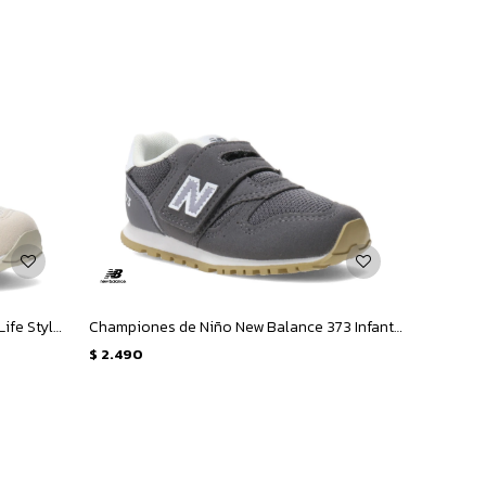
Championes de Niños New Balance Life Style 373 - Beige
Championes de Niño New Balance 373 Infant - Gris
$
2.490