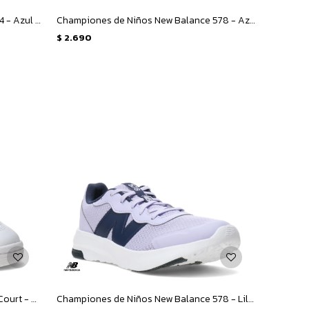
Championes Unisex New Balance 574 - Azul Marino - Gris
Championes de Niños New Balance 578 - Azul - Amarillo Fluo
$
2.690
Championes de Mujer New Balance Court - Blanco - Plata
Championes de Niños New Balance 578 - Lila - Azul Marino