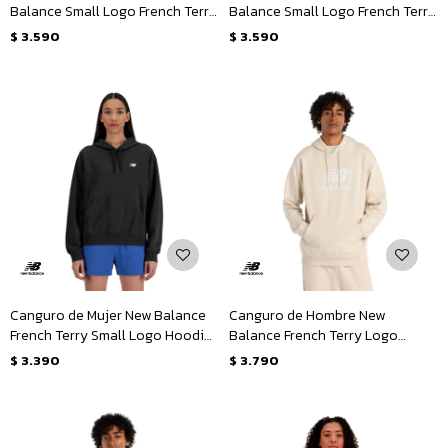
Balance Small Logo French Terry
Balance Small Logo French Terry
Hoodie - Negro
Hoodie - Gris
$
3.590
$
3.590
Canguro de Mujer New Balance
Canguro de Hombre New
French Terry Small Logo Hoodie
Balance French Terry Logo
- Negro
Hoodie - Beige
$
3.390
$
3.790