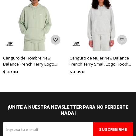
Canguro de Hombre New
Canguro de Mujer New Balance
Balance French Terry Logo
French Terry Small Logo Hoodie
Hoodie - Verde Claro
- Gris
$
3.790
$
3.390
¡UNITE A NUESTRA NEWSLETTER PARA NO PERDERTE
NADA!
SUSCRIBIRME