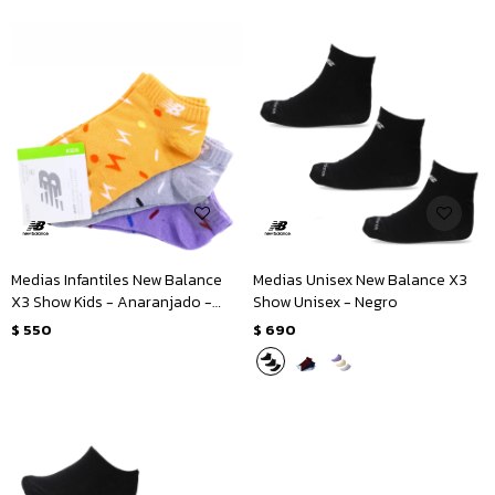
Medias Infantiles New Balance
Medias Unisex New Balance X3
X3 Show Kids - Anaranjado -
Show Unisex - Negro
Gris - Violeta
$
550
$
690