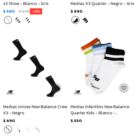
x3 Show - Blanco - Gris
Medias X3 Quarter - Negro - Gris
$
590
$
690
$
690
14
Medias Unisex New Balance Crew
Medias Infantiles New Balance
X3 - Negro
Quarter Kids - Blanco -
Multicolor
$
690
$
550