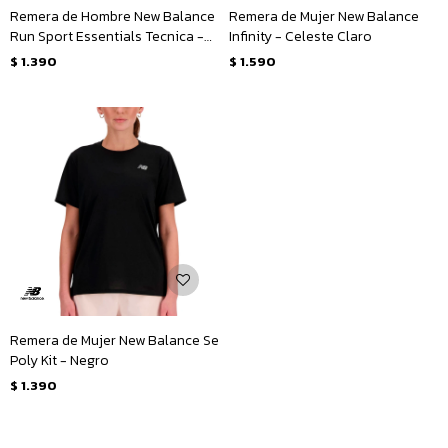
Remera de Hombre New Balance
Remera de Mujer New Balance
Run Sport Essentials Tecnica -
Infinity - Celeste Claro
Gris
$
1.390
$
1.590
Remera de Mujer New Balance Se
Poly Kit - Negro
$
1.390