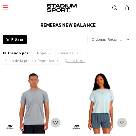

REMERAS NEW BALANCE
Recomendados
Filtrando por:
Ropa
Remeras
Estilo de la prenda:
Deportivo
Quitar filtros