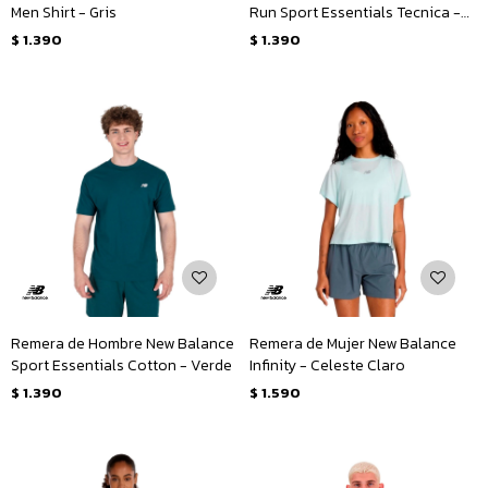
Men Shirt - Gris
Run Sport Essentials Tecnica -
Gris
$
1.390
$
1.390
Remera de Hombre New Balance
Remera de Mujer New Balance
Sport Essentials Cotton - Verde
Infinity - Celeste Claro
$
1.390
$
1.590