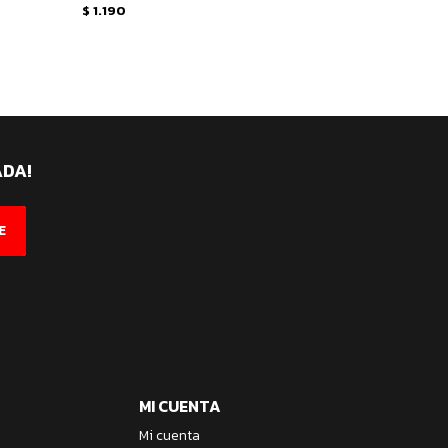
$
1.190
ADA!
E
MI CUENTA
Mi cuenta