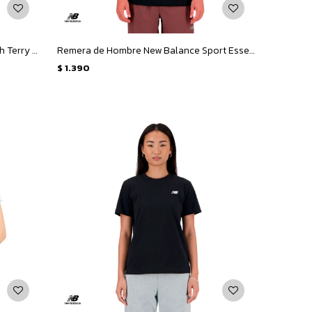
Remera de Mujer New Balance French Terry Shirt - Negro
Remera de Hombre New Balance Sport Essentials T - Negro
$
1.390