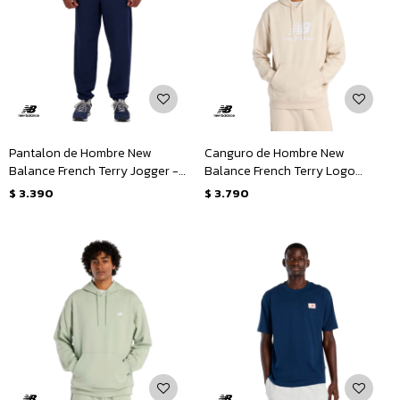
Pantalon de Hombre New
Canguro de Hombre New
Balance French Terry Jogger -
Balance French Terry Logo
Azul - Marino
Hoodie - Beige
$
3.390
$
3.790