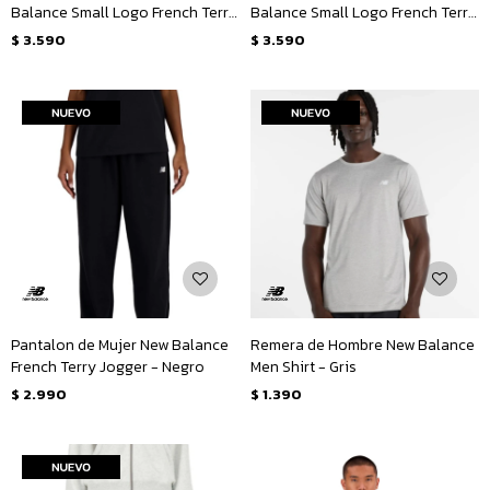
Balance Small Logo French Terry
Balance Small Logo French Terry
Hoodie - Negro
Hoodie - Gris
$
3.590
$
3.590
Pantalon de Mujer New Balance
Remera de Hombre New Balance
French Terry Jogger - Negro
Men Shirt - Gris
$
2.990
$
1.390