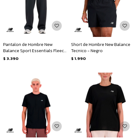
Pantalon de Hombre New
Short de Hombre New Balance
Balance Sport Essentials Fleece
Tecnico - Negro
- Negro
$
3.390
$
1.990