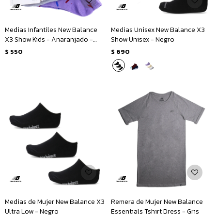
Medias Infantiles New Balance
Medias Unisex New Balance X3
X3 Show Kids - Anaranjado -
Show Unisex - Negro
Gris - Violeta
$
550
$
690
Medias de Mujer New Balance X3
Remera de Mujer New Balance
Ultra Low - Negro
Essentials Tshirt Dress - Gris