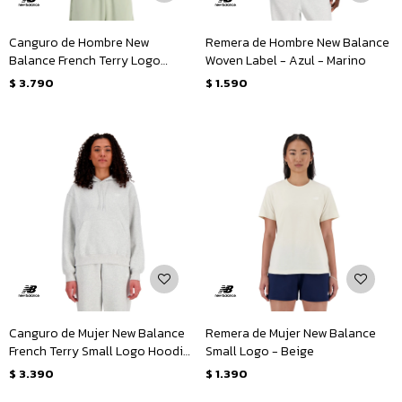
Canguro de Hombre New
Remera de Hombre New Balance
Balance French Terry Logo
Woven Label - Azul - Marino
Hoodie - Verde Claro
$
3.790
$
1.590
Canguro de Mujer New Balance
Remera de Mujer New Balance
French Terry Small Logo Hoodie
Small Logo - Beige
- Gris
$
3.390
$
1.390