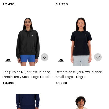
$
2.490
$
2.290
Canguro de Mujer New Balance
Remera de Mujer New Balance
French Terry Small Logo Hoodie
Small Logo - Negro
- Negro
$
3.390
$
1.390