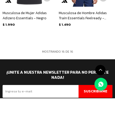
Musculosa de Mujer Adidas
Musculosa de Hombre Adidas
Adizero Essentials - Negro
Train Essentials Feelready -
Negro - Blanco
$
1.990
$
1.490
MOSTRANDO
16
DE
16
¡UNITE A NUESTRA NEWSLETTER PARA NO PERDERTE
NADA!
SUSCRIBIRME



