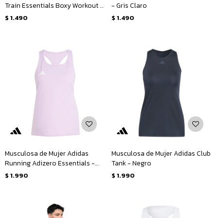
Train Essentials Boxy Workout -
- Gris Claro
Negro
$
1.490
$
1.490
Musculosa de Mujer Adidas
Musculosa de Mujer Adidas Club
Running Adizero Essentials -
Tank - Negro
Lila
$
1.990
$
1.990