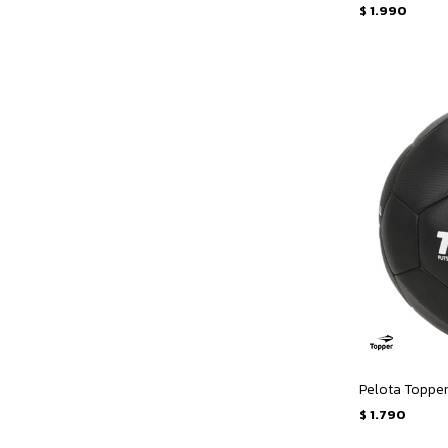
$
1.990
Pelota Topper
$
1.790