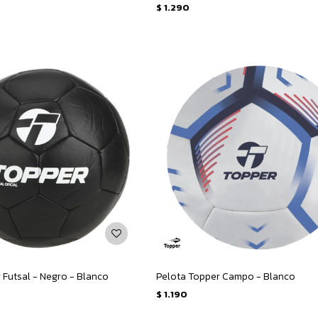
$
1.290
 Futsal - Negro - Blanco
Pelota Topper Campo - Blanco
$
1.190