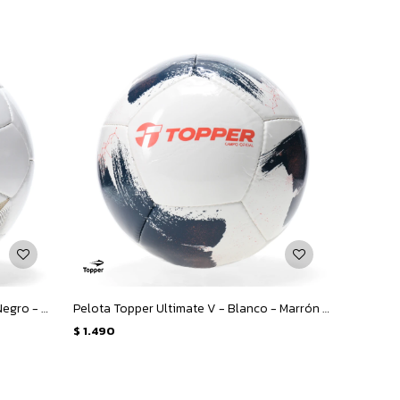
Pelota Topper Street VII - Blanco - Negro - Dorado
Pelota Topper Ultimate V - Blanco - Marrón - Anaranjado
$
1.490