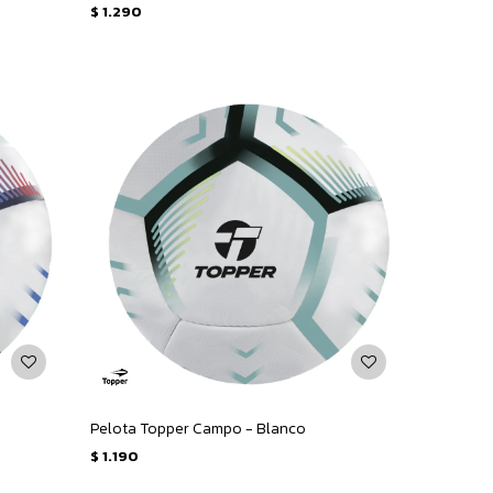
$
1.290
Pelota Topper Campo - Blanco
$
1.190