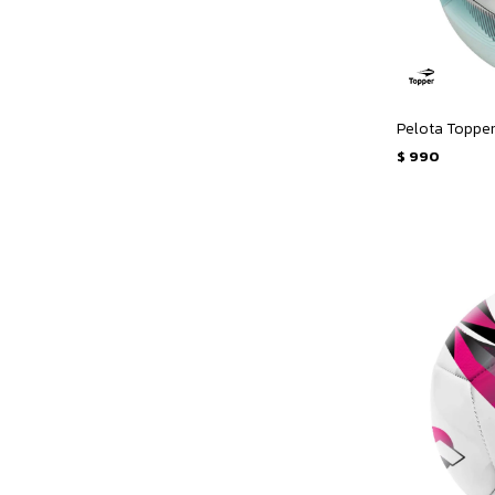
$
990