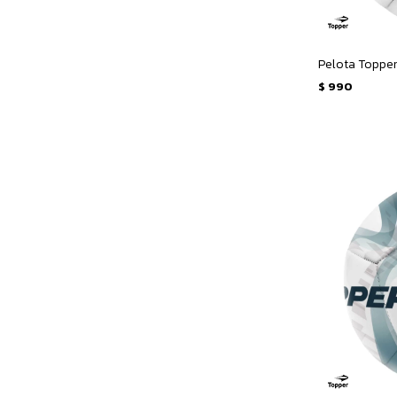
$
990