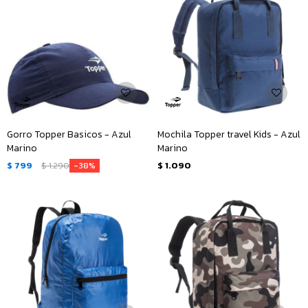
Gorro Topper Basicos - Azul
Mochila Topper travel Kids - Azul
Marino
Marino
$
799
$
1.290
$
1.090
38