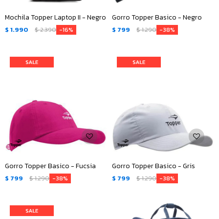
Mochila Topper Laptop II - Negro
Gorro Topper Basico - Negro
$
1.990
$
2.390
$
799
$
1.290
16
38
Gorro Topper Basico - Fucsia
Gorro Topper Basico - Gris
$
799
$
1.290
$
799
$
1.290
38
38