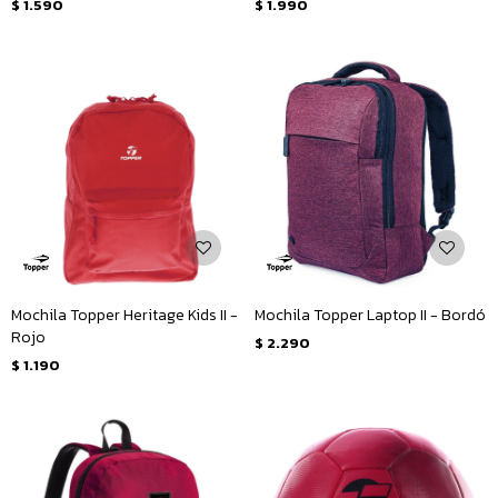
$
1.590
$
1.990
Mochila Topper Heritage Kids II -
Mochila Topper Laptop II - Bordó
Rojo
$
2.290
$
1.190