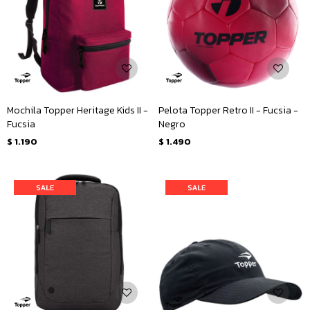
Mochila Topper Heritage Kids II -
Pelota Topper Retro II - Fucsia -
Fucsia
Negro
$
1.190
$
1.490