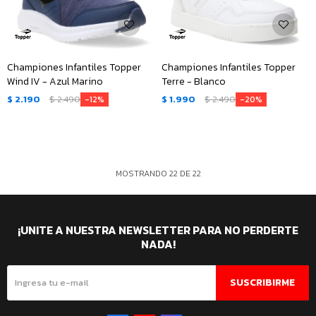
Championes Infantiles Topper
Championes Infantiles Topper
Wind IV - Azul Marino
Terre - Blanco
$
2.190
$
2.490
$
1.990
$
2.490
12
20
MOSTRANDO
22
DE
22
¡UNITE A NUESTRA NEWSLETTER PARA NO PERDERTE
NADA!
SUSCRIBIRME