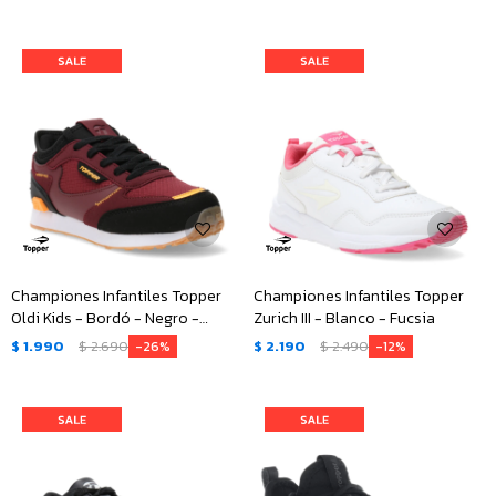
Championes Infantiles Topper
Championes Infantiles Topper
Oldi Kids - Bordó - Negro -
Zurich III - Blanco - Fucsia
Anaranjado
$
1.990
$
2.690
$
2.190
$
2.490
26
12