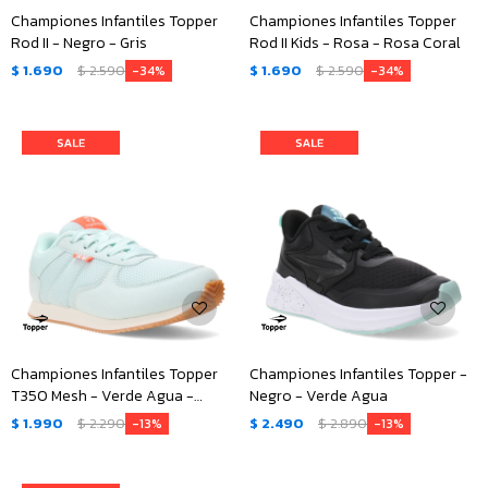
Championes Infantiles Topper
Championes Infantiles Topper
Rod II - Negro - Gris
Rod II Kids - Rosa - Rosa Coral
$
1.690
$
2.590
$
1.690
$
2.590
34
34
Championes Infantiles Topper
Championes Infantiles Topper -
T350 Mesh - Verde Agua -
Negro - Verde Agua
Anaranjado
$
1.990
$
2.290
$
2.490
$
2.890
13
13