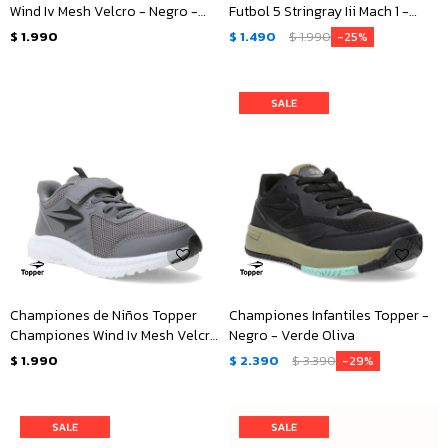
Wind Iv Mesh Velcro - Negro -
Futbol 5 Stringray Iii Mach 1 -
Blanco
Rosado - Negro
$
1.990
$
1.490
$
1.990
25
Championes de Niños Topper
Championes Infantiles Topper -
Championes Wind Iv Mesh Velcro
Negro - Verde Oliva
- Gris - Negro
$
1.990
$
2.390
$
3.390
29