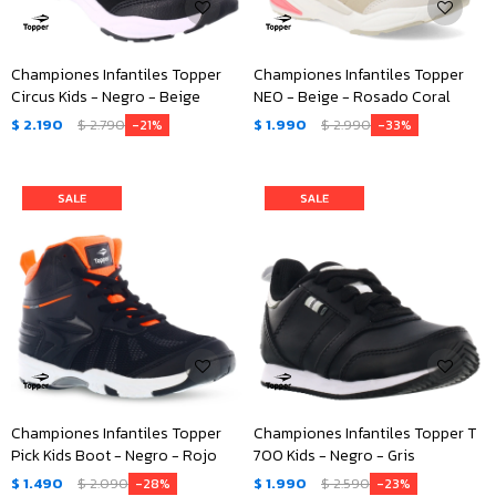
Championes Infantiles Topper
Championes Infantiles Topper
Circus Kids - Negro - Beige
NEO - Beige - Rosado Coral
$
2.190
$
2.790
$
1.990
$
2.990
21
33
Championes Infantiles Topper
Championes Infantiles Topper T
Pick Kids Boot - Negro - Rojo
700 Kids - Negro - Gris
$
1.490
$
2.090
$
1.990
$
2.590
28
23