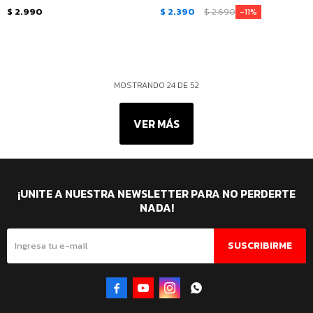
Verde - Gris
Gris
$
2.990
$
2.390
$
2.690
11
MOSTRANDO
24
DE
52
VER MÁS
¡UNITE A NUESTRA NEWSLETTER PARA NO PERDERTE
NADA!
SUSCRIBIRME



