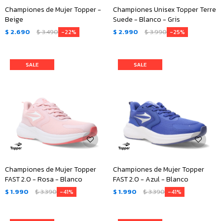
Championes de Mujer Topper -
Championes Unisex Topper Terre
Beige
Suede - Blanco - Gris
$
2.690
$
3.490
$
2.990
$
3.990
22
25
Championes de Mujer Topper
Championes de Mujer Topper
FAST 2.0 - Rosa - Blanco
FAST 2.0 - Azul - Blanco
$
1.990
$
3.390
$
1.990
$
3.390
41
41