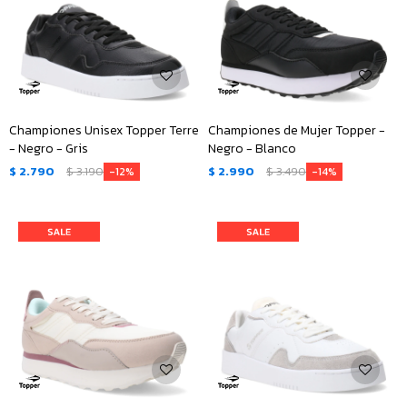
Championes Unisex Topper Terre
Championes de Mujer Topper -
- Negro - Gris
Negro - Blanco
$
2.790
$
3.190
$
2.990
$
3.490
12
14