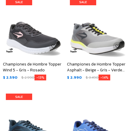
Championes de Hombre Topper
Championes de Hombre Topper
Wind 5 - Gris - Rosado
Asphalt - Beige - Gris - Verde
Lima
$
2.590
$
2.990
$
2.990
$
3.490
13
14