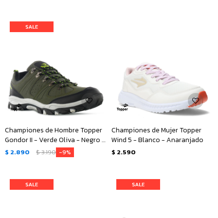
Championes de Hombre Topper
Championes de Mujer Topper
Gondor II - Verde Oliva - Negro -
Wind 5 - Blanco - Anaranjado
Verde
$
2.890
$
3.190
$
2.590
9