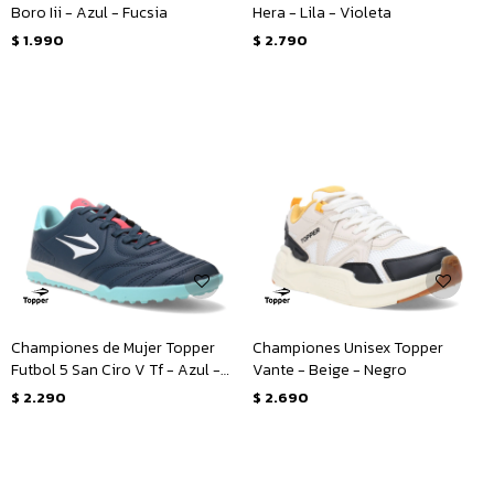
Boro Iii - Azul - Fucsia
Hera - Lila - Violeta
$
1.990
$
2.790
Championes de Mujer Topper
Championes Unisex Topper
Futbol 5 San Ciro V Tf - Azul -
Vante - Beige - Negro
Rosado
$
2.290
$
2.690