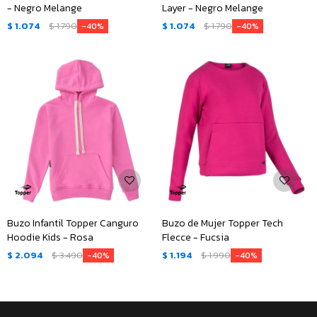
- Negro Melange
Layer - Negro Melange
$
1.074
$
1.790
$
1.074
$
1.790
40
40
Buzo Infantil Topper Canguro
Buzo de Mujer Topper Tech
Hoodie Kids - Rosa
Flecce - Fucsia
$
2.094
$
3.490
$
1.194
$
1.990
40
40