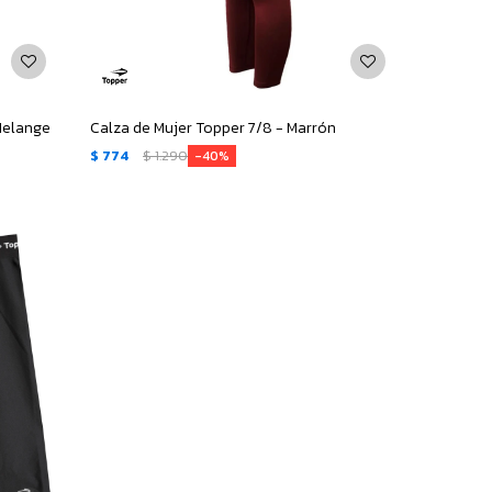
 Melange
Calza de Mujer Topper 7/8 - Marrón
$
774
$
1.290
40