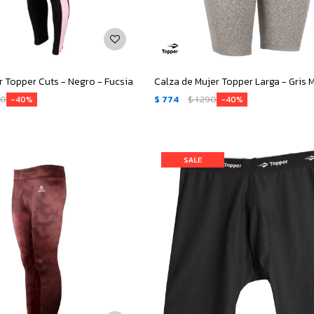
r Topper Cuts - Negro - Fucsia
Calza de Mujer Topper Larga - Gris
90
$
774
$
1.290
40
40