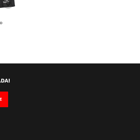
ro
ADA!
E