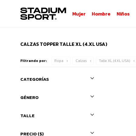
Mujer
Hombre
Niños
CALZAS TOPPER TALLE XL (4.XL USA)
Filtrando por:
Ropa
Calzas
Talle XL (4.XL USA)
CATEGORÍAS
GÉNERO
TALLE
PRECIO
($)