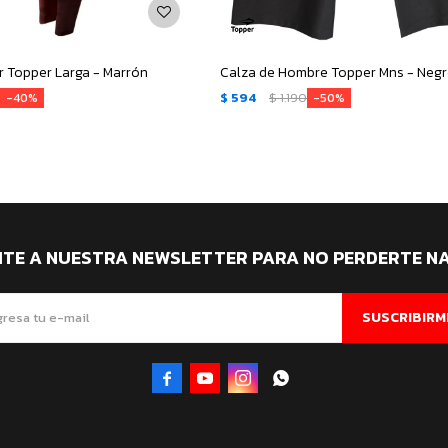
r Topper Larga - Marrón
Calza de Hombre Topper Mns - Neg
0
$
594
$
1.190
40
50
ITE A NUESTRA NEWSLETTER PARA NO PERDERTE N
SUSCRIBIRM



