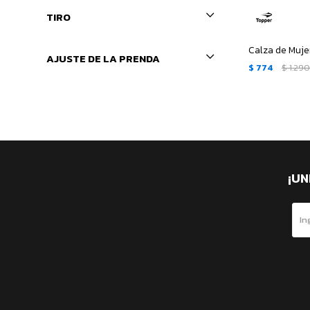
TIRO
Calza de Muje
AJUSTE DE LA PRENDA
$
774
$
1.29
¡UN