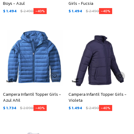
Boys - Azul
Girls - Fucsia
$
1.494
$
2.490
$
1.494
$
2.490
40
40
Campera Infantil Topper Girls -
Campera Infantil Topper Girls -
Azul Añil
Violeta
$
1.734
$
2.890
$
1.494
$
2.490
40
40