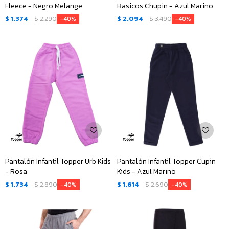
Fleece - Negro Melange
Basicos Chupin - Azul Marino
$
1.374
$
2.290
$
2.094
$
3.490
40
40
Pantalón Infantil Topper Urb Kids
Pantalón Infantil Topper Cupin
- Rosa
Kids - Azul Marino
$
1.734
$
2.890
$
1.614
$
2.690
40
40