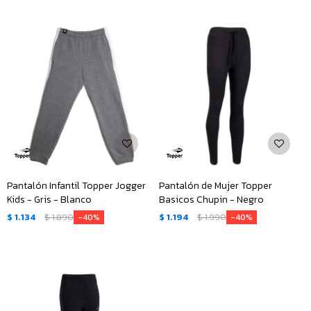
Pantalón Infantil Topper Jogger
Pantalón de Mujer Topper
Kids - Gris - Blanco
Basicos Chupin - Negro
$
1.134
$
1.890
$
1.194
$
1.990
40
40