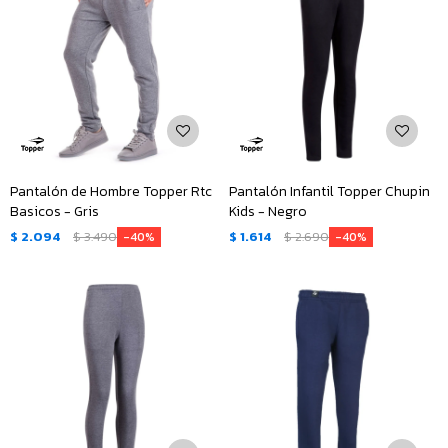
Pantalón de Hombre Topper Rtc
Pantalón Infantil Topper Chupin
Basicos - Gris
Kids - Negro
$
2.094
$
3.490
$
1.614
$
2.690
40
40