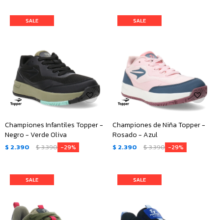
Championes Infantiles Topper -
Championes de Niña Topper -
Negro - Verde Oliva
Rosado - Azul
$
2.390
$
3.390
$
2.390
$
3.390
29
29