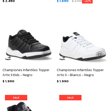
$
2.490
$
1.690
$
2.190
22
Championes Infantiles Topper
Championes Infantiles Topper
Artic II Kids - Negro
Artic II - Blanco - Negro
$
1.990
$
1.990