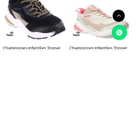
Championes Infantiles Topper
Championes Infantiles Topper
Circus Kids - Negro - Beige
NEO - Beige - Rosado Coral
$
2.190
$
2.790
$
1.990
$
2.990
21
33