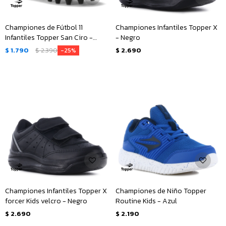
Championes de Fútbol 11
Championes Infantiles Topper X
Infantiles Topper San Ciro -
- Negro
Negro
$
1.790
$
2.390
$
2.690
25
Championes Infantiles Topper X
Championes de Niño Topper
forcer Kids velcro - Negro
Routine Kids - Azul
$
2.690
$
2.190