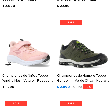
$
2.890
$
2.590
Championes de Niños Topper
Championes de Hombre Topper
Wind Iv Mesh Velcro - Rosado -
Gondor II - Verde Oliva - Negro -
Negro
Verde
$
1.990
$
2.890
$
3.190
9