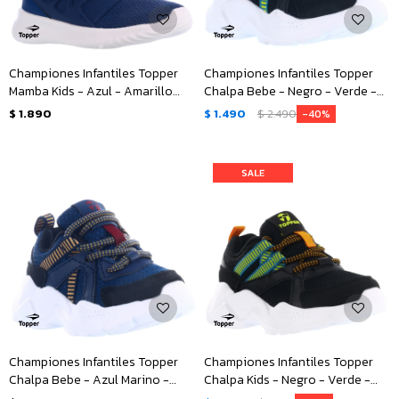
Championes Infantiles Topper
Championes Infantiles Topper
Mamba Kids - Azul - Amarillo
Chalpa Bebe - Negro - Verde -
Ocre
Anaranjado
$
1.890
$
1.490
$
2.490
40
Championes Infantiles Topper
Championes Infantiles Topper
Chalpa Bebe - Azul Marino -
Chalpa Kids - Negro - Verde -
Negro - Beige
Anaranjado