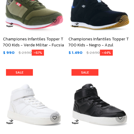
Championes Infantiles Topper T
Championes Infantiles Topper T
700 Kids - Verde Militar - Fucsia
700 Kids - Negro - Azul
$
990
$
2.590
$
1.490
$
2.690
61
44