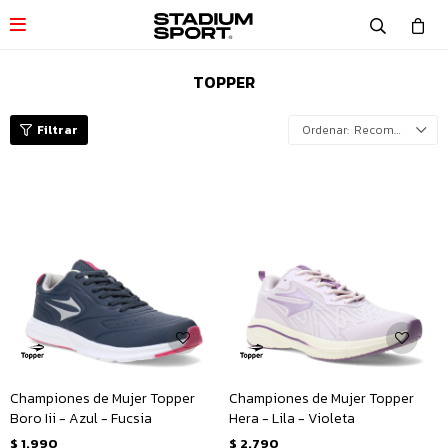

TOPPER
Recomendados
Championes de Mujer Topper
Championes de Mujer Topper
Boro Iii - Azul - Fucsia
Hera - Lila - Violeta
$
1.990
$
2.790