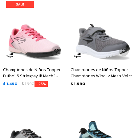
Championes de Niños Topper
Championes de Niños Topper
Futbol 5 Stringray Iii Mach 1 -
Championes Wind Iv Mesh Velcro
Rosado - Negro
- Gris - Negro
$
1.490
$
1.990
$
1.990
25