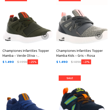
Championes Infantiles Topper
Championes Infantiles Topper
Mamba - Verde Oliva -
Mamba Kids - Gris - Rosa
Anaranjado
$
1.490
$
1.990
$
1.490
$
1.890
25
21