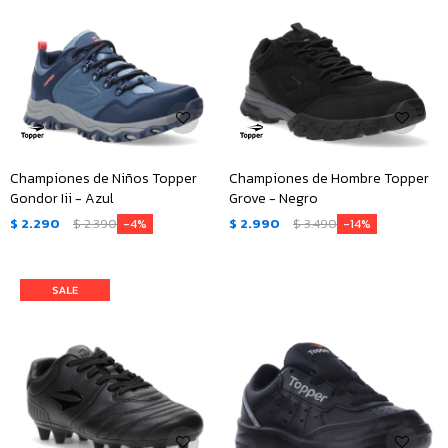
Championes de Niños Topper
Championes de Hombre Topper
Gondor Iii - Azul
Grove - Negro
$
2.290
$
2.390
$
2.990
$
3.490
4
14