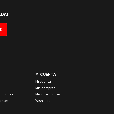
ADA!
E
MI CUENTA
Mi cuenta
Mis compras
luciones
Mis direcciones
entes
Wish List