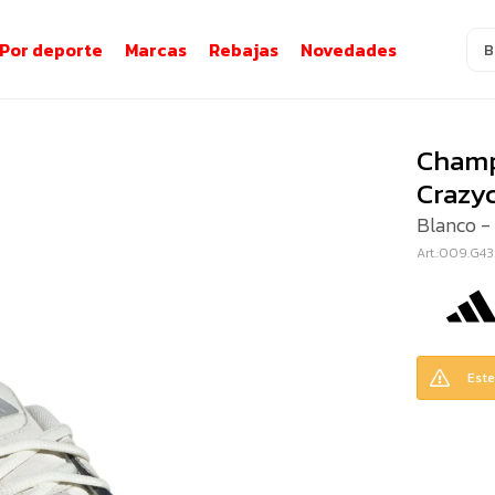
Por deporte
Marcas
Rebajas
Novedades
Champ
Crazy
Blanco -
009.G43
Este