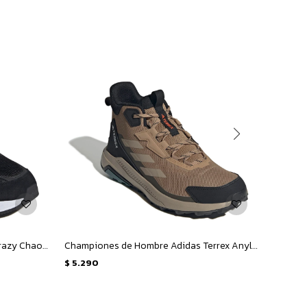
Championes de Hombre Adidas Crazy Chaos 2000 - Negro - Blanco
Championes de Hombre Adidas Terrex Anylander Mid - Marrón
$
5.290
$
5.29