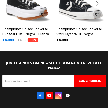
Championes Unisex Converse
Championes Unisex Converse
Run Star Hike - Negro - Blanco
Star Player 76 HI - Negro -
Blanco
$
5.390
$
6.390
$
5.390
15
¡UNITE A NUESTRA NEWSLETTER PARA NO PERDERTE
NADA!
SUSCRIBIRME



