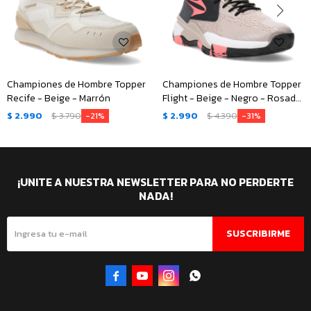
Championes de Hombre Topper
Championes de Hombre Topper
Recife - Beige - Marrón
Flight - Beige - Negro - Rosado
Coral
$
2.990
$
3.790
$
2.990
$
4.390
21
31
¡UNITE A NUESTRA NEWSLETTER PARA NO PERDERTE
NADA!
SUSCRIBIRME



