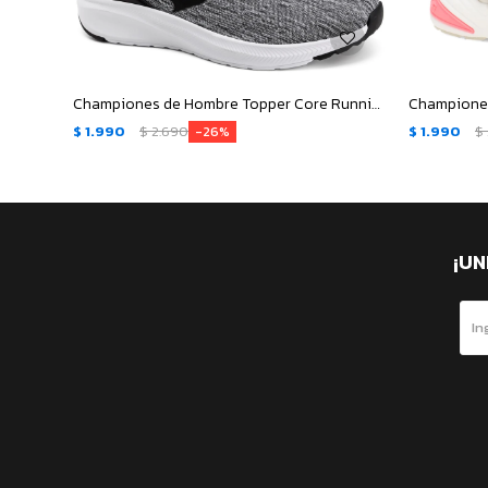
Championes de Hombre Topper Core Running - Negro - Blanco
$
1.990
$
2.690
$
1.990
$
26
¡UN