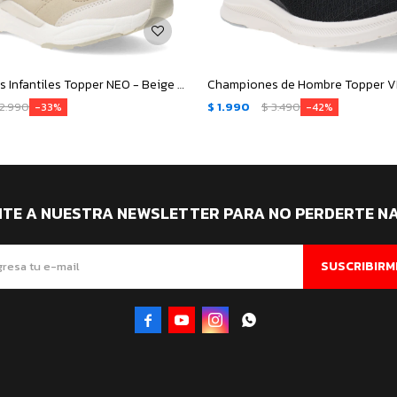
Championes Infantiles Topper NEO - Beige - Rosado Coral
2.990
$
1.990
$
3.490
33
42
ITE A NUESTRA NEWSLETTER PARA NO PERDERTE N
SUSCRIBIRM



