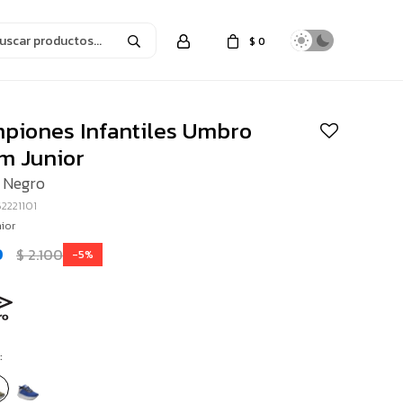
$
0
piones Infantiles Umbro
m Junior
 Negro
2221101
ior
0
$
2.100
5
: