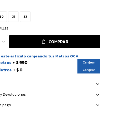
30
31
33
ALLES
COMPRAR
este artículo canjeando tus Metros OCA
Metros
$ 990
Canjear
Metros
$ 0
Canjear
y Devoluciones
e pago