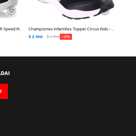
Championes de Hombre Topper VR Speed Mns - Negro - Gris
Championes Infantiles Topper Circus Kids - Negro - Beige
$
2.190
$
2.790
$
2.19
21
ADA!
E