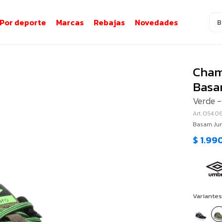
Por deporte
Marcas
Rebajas
Novedades
Cham
Basa
Verde -
054.06
Basam Jun
$
1.99
Variantes