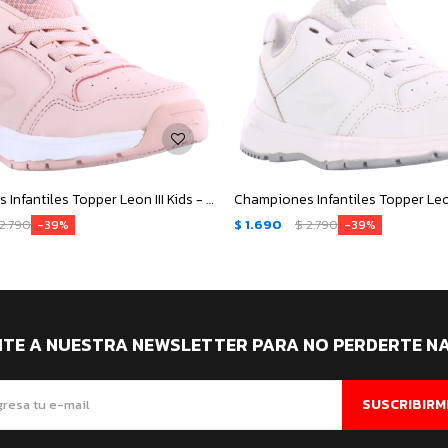
Championes Infantiles Topper Leon III Kids - Rosa
2.790
$
1.690
$
2.790
39
39
ITE A NUESTRA NEWSLETTER PARA NO PERDERTE N
SUSCRIBIRM