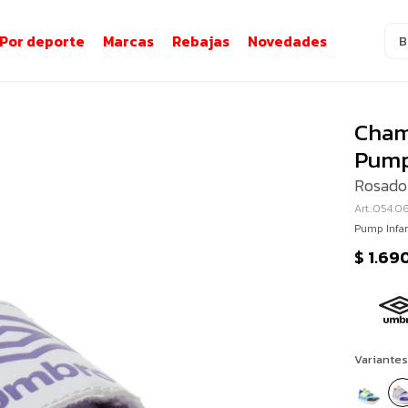
Por deporte
Marcas
Rebajas
Novedades
Cham
Pump
Rosado 
054.06
Pump Infan
$
1.69
Variantes