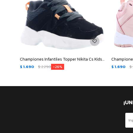
Championes Infantiles Topper Nikita Cs Kids - Negro - Gris
$
1.690
$
2.290
$
1.690
$
26
¡UN