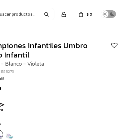
$
0
piones Infantiles Umbro
 Infantil
- Blanco - Violeta
1188273
til
0
: