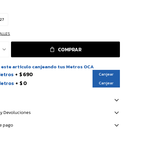
27
ALLES
COMPRAR
este artículo canjeando tus Metros OCA
Metros
$ 690
Canjear
Metros
$ 0
Canjear
y Devoluciones
e pago