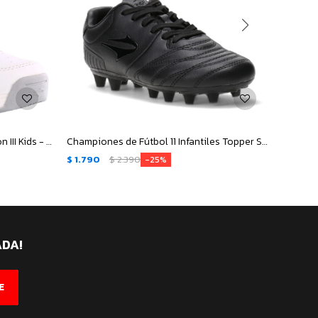
Championes Infantiles Topper Leon III Kids - Blanco - Gris
Championes de Fútbol 11 Infantiles Topper San Ciro - Negro
$
1.790
$
2.390
$
1.79
25
ADA!
E