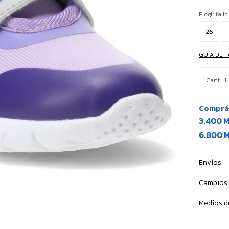
Elegir talle
26
GUÍA DE T
1
Comprá 
3.400 
6.800 
Envíos
Cambios 
Medios d