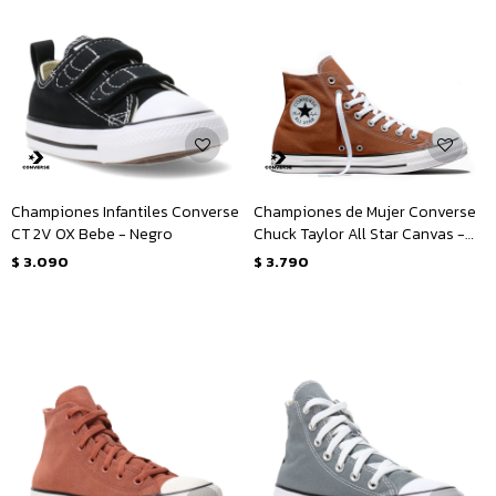
Championes Infantiles Converse
Championes de Mujer Converse
CT 2V OX Bebe - Negro
Chuck Taylor All Star Canvas -
Marrón
$
3.090
$
3.790