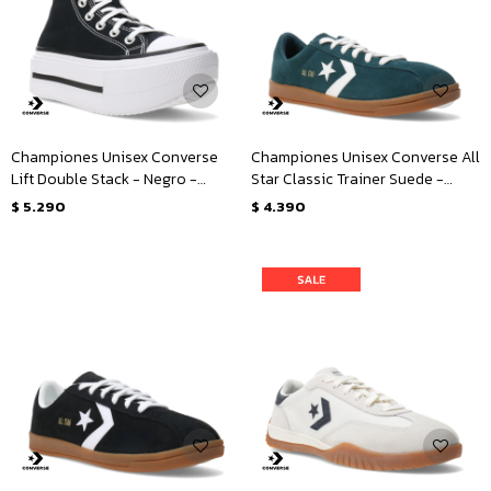
Championes Unisex Converse
Championes Unisex Converse All
Lift Double Stack - Negro -
Star Classic Trainer Suede -
Blanco
Verde
$
5.290
$
4.390