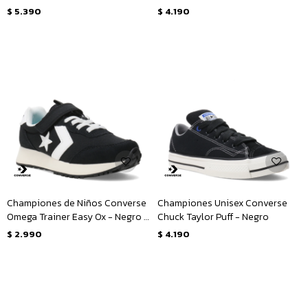
Amarillo Mostaza
$
5.390
$
4.190
Championes de Niños Converse
Championes Unisex Converse
Omega Trainer Easy Ox - Negro -
Chuck Taylor Puff - Negro
Blanco
$
2.990
$
4.190