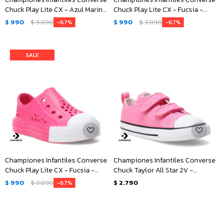
Chuck Play Lite CX - Azul Marino
Chuck Play Lite CX - Fucsia -
- Blanco
Blanco
$
990
$
3.090
$
990
$
3.090
67
67
Championes Infantiles Converse
Championes Infantiles Converse
Chuck Play Lite CX - Fucsia -
Chuck Taylor All Star 2V -
Blanco
Rosado - Blanco
$
990
$
3.090
$
2.790
67