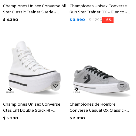
Championes Unisex Converse All
Championes Unisex Converse
Star Classic Trainer Suede -
Run Star Trainer OX - Blanco -
Negro
Negro
$
4.390
$
3.990
$
4.290
6
Championes Unisex Converse
Championes de Hombre
Ctas Lift Double Stack HI -
Converse Casual OX Classic -
Blanco - Negro
Gris - Negro - Blanco
$
5.290
$
2.890