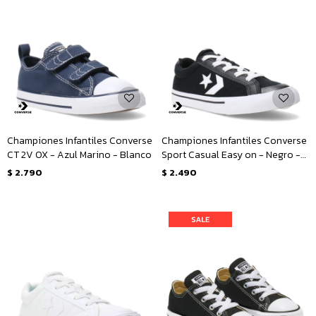
Championes Infantiles Converse
Championes Infantiles Converse
CT 2V OX - Azul Marino - Blanco
Sport Casual Easy on - Negro -
Blanco
$
2.790
$
2.490