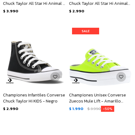
Chuck Taylor All Star Hi Animal -
Chuck Taylor All Star Hi Animal
Animal Print
Junior - Animal Print
$
3.990
$
2.990
Championes Infantiles Converse
Championes Unisex Converse
Chuck Taylor Hi KIDS - Negro
Zuecos Mule Lift - Amarillo
Limón
$
2.990
$
1.990
$
3.990
50