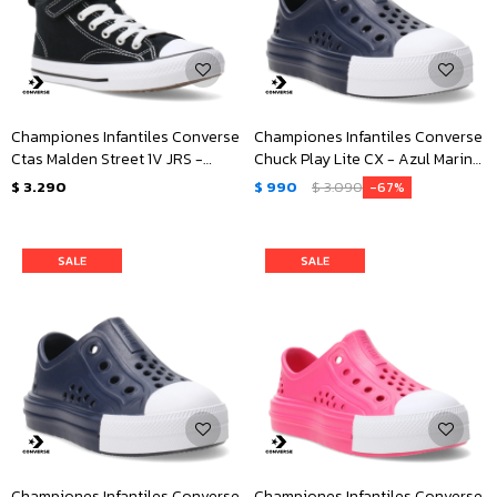
Championes Infantiles Converse
Championes Infantiles Converse
Ctas Malden Street 1V JRS -
Chuck Play Lite CX - Azul Marino
Negro - Blanco
- Blanco
$
3.290
$
990
$
3.090
67
Championes Infantiles Converse
Championes Infantiles Converse