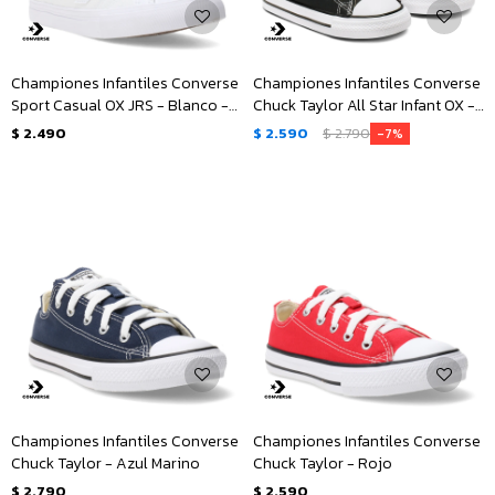
Championes Infantiles Converse
Championes Infantiles Converse
Sport Casual OX JRS - Blanco -
Chuck Taylor All Star Infant OX -
Gris
Negro
$
2.490
$
2.590
$
2.790
7
Championes Infantiles Converse
Championes Infantiles Converse
Chuck Taylor - Azul Marino
Chuck Taylor - Rojo
$
2.790
$
2.590