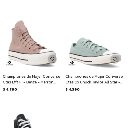
Championes de Mujer Converse
Championes de Mujer Converse
Ctas Lift Hi - Beige - Marrón
Ctas Ox Chuck Taylor All Star -
Tierra
Verde - Blanco
$
4.790
$
4.390