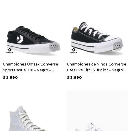
Championes Unisex Converse
Championes de Niños Converse
Sport Casual OX - Negro -
Ctas Eva Lift Ox Junior - Negro -
Blanco
Blanco
$
2.890
$
3.690