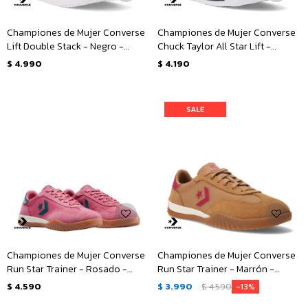
Championes de Mujer Converse
Championes de Mujer Converse
Lift Double Stack - Negro -
Chuck Taylor All Star Lift -
Blanco
Animal Print
$
4.990
$
4.190
Championes de Mujer Converse
Championes de Mujer Converse
Run Star Trainer - Rosado -
Run Star Trainer - Marrón -
Verde
Rosado
$
4.590
$
3.990
$
4.590
13