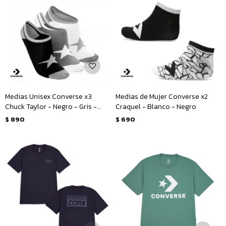
Medias Unisex Converse x3
Medias de Mujer Converse x2
Chuck Taylor - Negro - Gris -
Craquel - Blanco - Negro
Blanco
$
890
$
690